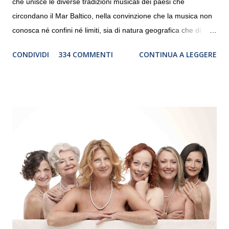
che unisce le diverse tradizioni musicali dei paesi che
circondano il Mar Baltico, nella convinzione che la musica non
conosca né confini né limiti, sia di natura geografica che di
genere. Il tour, realizzato grazie al sostegno di Saipem,
CONDIVIDI
334 COMMENTI
CONTINUA A LEGGERE
debutterà il 10 settembre a Heiden, in Germania, e toccherà, in
dieci giorni, nove differenti città in Svizzera, Italia, Danimarca e
Polonia. In Italia la Baltic Sea Youth Philharmonic sarà a Milano
il 14 settembre nel suggestivo contesto della Basilica di Santa
Maria delle Grazie, ospite dell’Associazione Musicale ArteViva,
e a Verona il 15 settembre al Teatro Filarmonico per il festival
“Settembre dell’Accademia” dove si esibirà per il secondo anno
consecutivo. Il pubblico milanese avrà il piacere di applaudire i
giovani artisti della Baltic Sea Youth Philharmonic per la quarta
volta. L’orchestra, fondata nel 2008 da Kristjan Järvi (affiancato
da un prestigioso consiglio di consulent...