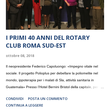
I PRIMI 40 ANNI DEL ROTARY
CLUB ROMA SUD-EST
ottobre 08, 2018
Il neopresidente Federico Capoluongo: «Impegno vitale nel
sociale. Il progetto Polioplus per debellare la poliomelite nel
mondo, ippoterapia per i malati di Sla, attività sanitaria in
Guatemala» Presso l’Hotel Bernini Bristol della capitale, per la
prima volta, sono stati presentati alla stampa i progetti in
CONDIVIDI
POSTA UN COMMENTO
programmazione del Rotary Club Roma Sud-Est che festeggia
CONTINUA A LEGGERE
i quaranta anni di attività. Un’occasione per raccontare al