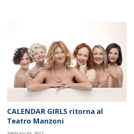
dieci giorni, nove differenti città in Svizzera, Italia, Danimarca e
Polonia. In Italia la Baltic Sea Youth Philharmonic sarà a Milano
il 14 settembre nel suggestivo contesto della Basilica di Santa
Maria delle Grazie, ospite dell’Associazione Musicale ArteViva,
e a Verona il 15 settembre al Teatro Filarmonico per il festival
“Settembre dell’Accademia” dove si esibirà per il secondo anno
consecutivo. Il pubblico milanese avrà il piacere di applaudire i
giovani artisti della Baltic Sea Youth Philharmonic per la quarta
volta. L’orchestra, fondata nel 2008 da Kristjan Järvi (affiancato
da un prestigioso consiglio di consulent...
CALENDAR GIRLS ritorna al
Teatro Manzoni
febbraio 03, 2017