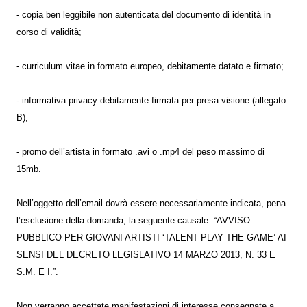
- copia ben leggibile non autenticata del documento di identità in
corso di validità;
- curriculum vitae in formato europeo, debitamente datato e firmato;
- informativa privacy debitamente firmata per presa visione (allegato
B);
- promo dell’artista in formato .avi o .mp4 del peso massimo di
15mb.
Nell’oggetto dell’email dovrà essere necessariamente indicata, pena
l’esclusione della domanda, la seguente causale: “AVVISO
PUBBLICO PER GIOVANI ARTISTI ‘TALENT PLAY THE GAME’ AI
SENSI DEL DECRETO LEGISLATIVO 14 MARZO 2013, N. 33 E
S.M. E I.”.
Non verranno accettate manifestazioni di interesse consegnate a