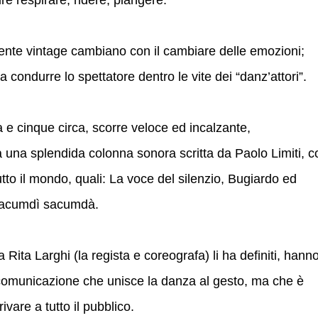
ire respirare, ridere, piangere.
amente vintage cambiano con il cambiare delle emozioni;
 condurre lo spettatore dentro le vite dei “danz’attori”.
a e cinque circa, scorre veloce ed incalzante,
 una splendida colonna sonora scritta da Paolo Limiti, c
utto il mondo, quali: La voce del silenzio, Bugiardo ed
 Sacumdì sacumdà.
 Rita Larghi (la regista e coreografa) li ha definiti, hann
comunicazione che unisce la danza al gesto, ma che è
rivare a tutto il pubblico.