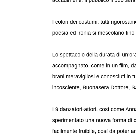
accadimenti. Il pubblico li può sent
I colori dei costumi, tutti rigoros
poesia ed ironia si mescolano fino a
Lo spettacolo della durata di un’or
accompagnato, come in un film, da
brani meravigliosi e conosciuti in t
incosciente, Buonasera Dottore,
I 9 danzatori-attori, così come Anna
sperimentato una nuova forma di 
facilmente fruibile, così da poter ar