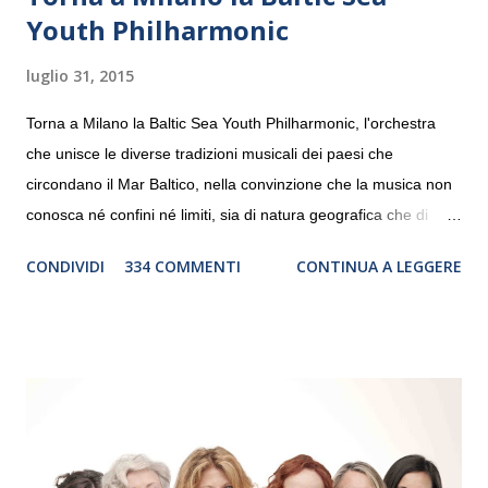
Youth Philharmonic
luglio 31, 2015
Torna a Milano la Baltic Sea Youth Philharmonic, l'orchestra
che unisce le diverse tradizioni musicali dei paesi che
circondano il Mar Baltico, nella convinzione che la musica non
conosca né confini né limiti, sia di natura geografica che di
genere. Il tour, realizzato grazie al sostegno di Saipem,
CONDIVIDI
334 COMMENTI
CONTINUA A LEGGERE
debutterà il 10 settembre a Heiden, in Germania, e toccherà, in
dieci giorni, nove differenti città in Svizzera, Italia, Danimarca e
Polonia. In Italia la Baltic Sea Youth Philharmonic sarà a Milano
il 14 settembre nel suggestivo contesto della Basilica di Santa
Maria delle Grazie, ospite dell’Associazione Musicale ArteViva,
e a Verona il 15 settembre al Teatro Filarmonico per il festival
“Settembre dell’Accademia” dove si esibirà per il secondo anno