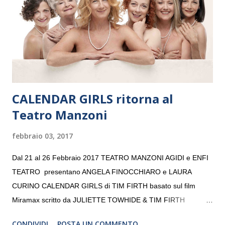
consecutivo. Il pubblico milanese avrà il piacere di applaudire i
giovani artisti della Baltic Sea Youth Philharmonic per la quarta
volta. L’orchestra, fondata nel 2008 da Kristjan Järvi (affiancato
da un prestigioso consiglio di consulent...
CALENDAR GIRLS ritorna al
Teatro Manzoni
febbraio 03, 2017
Dal 21 al 26 Febbraio 2017 TEATRO MANZONI AGIDI e ENFI
TEATRO presentano ANGELA FINOCCHIARO e LAURA
CURINO CALENDAR GIRLS di TIM FIRTH basato sul film
Miramax scritto da JULIETTE TOWHIDE & TIM FIRTH
Traduzione e adattamento STEFANIA BERTOLA Regia
CONDIVIDI
POSTA UN COMMENTO