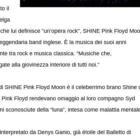
o il
elga
che lui definisce “un’opera rock”, SHINE Pink Floyd Moo
 leggendaria band inglese. È la musica dei suoi anni
nte tra rock e musica classica. “Musiche che,
ate alla giovinezza interiore di tutti noi.”
 di SHINE Pink Floyd Moon è il celeberrimo brano Shine 
ro Pink Floyd rendevano omaggio al loro compagno Syd
oni sconosciute della “luna”, intesa come malattia mental
terpretato da Denys Ganio, già étoile del Balletto di