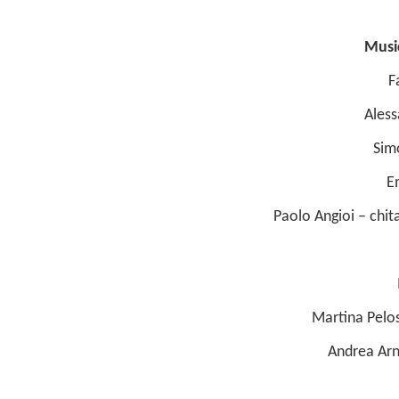
Mus
F
Aless
Sim
E
Paolo Angioi
– chit
Martina Pelos
Andrea Ar