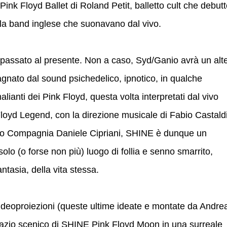
Pink Floyd Ballet di Roland Petit, balletto cult che debut
 la band inglese che suonavano dal vivo.
 il passato al presente. Non a caso, Syd/Ganio avrà un alt
nato dal sound psichedelico, ipnotico, in qualche
lianti dei Pink Floyd, questa volta interpretati dal vivo
Floyd Legend, con la direzione musicale di Fabio Castaldi
ballo Compagnia Daniele Cipriani, SHINE è dunque un
olo (o forse non più) luogo di follia e senno smarrito,
ntasia, della vita stessa.
 videoproiezioni (queste ultime ideate e montate da Andre
azio scenico di SHINE Pink Floyd Moon in una surreale