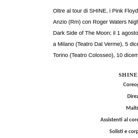
Oltre al tour di SHINE, i Pink Floy
Anzio (Rm) con Roger Waters Night;
Dark Side of The Moon; il 1 agos
a Milano (Teatro Dal Verme), 5 di
Torino (Teatro Colosseo), 10 dice
SHIN
Coreo
Dir
Maî
Assistenti al co
Solisti e co