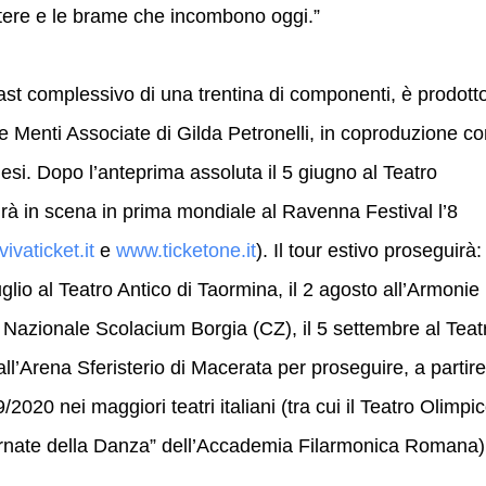
otere e le brame che incombono oggi.”
t complessivo di una trentina di componenti, è prodott
e Menti Associate di Gilda Petronelli, in coproduzione c
esi. Dopo l’anteprima assoluta il 5 giugno al Teatro
drà in scena in prima mondiale al Ravenna Festival l’8
ivaticket.it
e
www.ticketone.it
). Il tour estivo proseguirà: 
luglio al Teatro Antico di Taormina, il 2 agosto all’Armonie
 Nazionale Scolacium Borgia (CZ), il 5 settembre al Teat
l’Arena Sferisterio di Macerata per proseguire, a partire
020 nei maggiori teatri italiani (tra cui il Teatro Olimpic
rnate della Danza” dell’Accademia Filarmonica Romana)