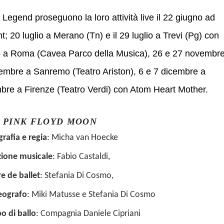
d Legend proseguono la loro attività live il 22 giugno ad
 20 luglio a Merano (Tn) e il 29 luglio a Trevi (Pg) con
to a Roma (Cavea Parco della Musica), 26 e 27 novembr
cembre a Sanremo (Teatro Ariston), 6 e 7 dicembre a
mbre a Firenze (Teatro Verdi) con Atom Heart Mother.
E
PINK FLOYD MOON
grafia e regia
:
Micha van Hoecke
ezione musicale
:
Fabio Castaldi
,
tre de ballet
:
Stefania Di Cosmo
,
reografo
:
Miki Matusse
e
Stefania Di Cosmo
rpo di ballo
:
Compagnia Daniele Cipriani