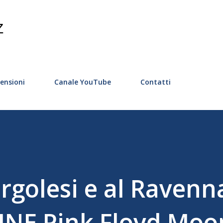
Passa ai contenuti principali
Z
ensioni
Canale YouTube
Contatti
ergolesi e al Ravenn
HINE Pink Floyd Moo