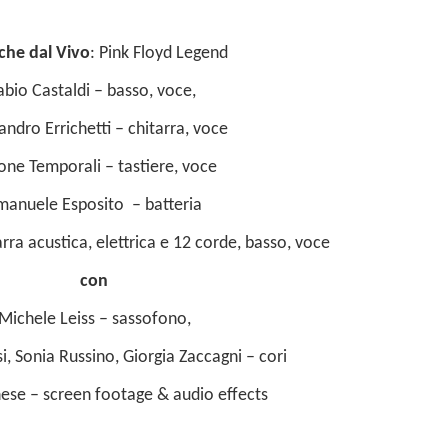
iche dal Vivo
:
Pink Floyd Legend
abio Castaldi
– basso, voce,
andro Errichetti
– chitarra, voce
one Temporali
– tastiere, voce
manuele Esposito
– batteria
arra acustica, elettrica e 12 corde, basso, voce
con
Michele Leiss
– sassofono,
i, Sonia Russino, Giorgia Zaccagni
– cori
nese
– screen footage & audio effects