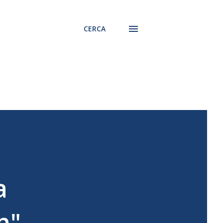
CERCA
a
n"