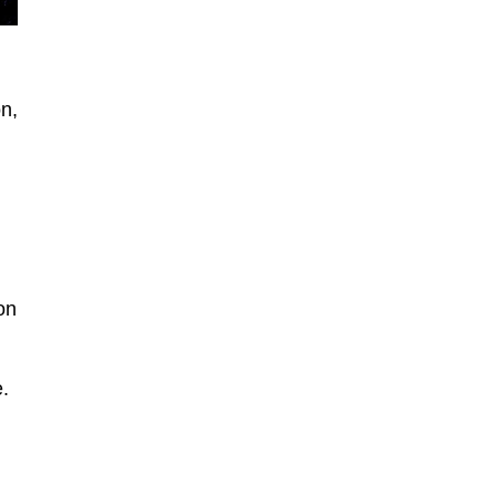
n,
on
e.