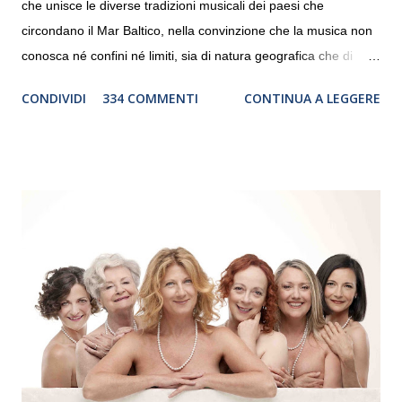
che unisce le diverse tradizioni musicali dei paesi che
circondano il Mar Baltico, nella convinzione che la musica non
conosca né confini né limiti, sia di natura geografica che di
genere. Il tour, realizzato grazie al sostegno di Saipem,
CONDIVIDI
334 COMMENTI
CONTINUA A LEGGERE
debutterà il 10 settembre a Heiden, in Germania, e toccherà, in
dieci giorni, nove differenti città in Svizzera, Italia, Danimarca e
Polonia. In Italia la Baltic Sea Youth Philharmonic sarà a Milano
il 14 settembre nel suggestivo contesto della Basilica di Santa
Maria delle Grazie, ospite dell’Associazione Musicale ArteViva,
e a Verona il 15 settembre al Teatro Filarmonico per il festival
“Settembre dell’Accademia” dove si esibirà per il secondo anno
consecutivo. Il pubblico milanese avrà il piacere di applaudire i
giovani artisti della Baltic Sea Youth Philharmonic per la quarta
volta. L’orchestra, fondata nel 2008 da Kristjan Järvi (affiancato
da un prestigioso consiglio di consulent...