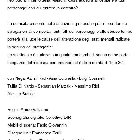
l’epilogo all’interno della Maison? Cosa accadrà all’ospite e a tutti i
personaggi con cui entrerà in contatto?
La comicità presente nelle situazioni grottesche potrà forse fornire
spiegazioni ai comportamenti folli dei personaggi e allo stesso tempo
porterà alla luce le cause dell’alterazione degli stati mentali radicate
in ognuno dei protagonisti.
Lo spettacolo è suddiviso in quadri con cambi di scena come parte
integrante della stessa performance ed è della durata di 1h e 30'.
con Negar Azimi Rad - Asia Coronella - Luigi Cosimelli
Tullia Di Nardo - Sebastian Marzak - Massimo Risi
Alessio Stabile
Regia: Marco Vallarino
Scenografia digitale: Collettivo L4R
Mobili di scena: Fabio Giovannini
Disegno luci: Francesca Zerilli