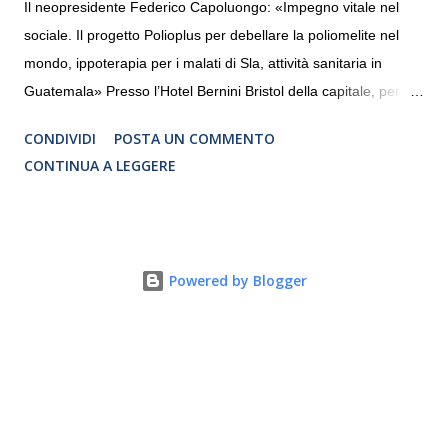
Il neopresidente Federico Capoluongo: «Impegno vitale nel
sociale. Il progetto Polioplus per debellare la poliomelite nel
mondo, ippoterapia per i malati di Sla, attività sanitaria in
Guatemala» Presso l’Hotel Bernini Bristol della capitale, per la
prima volta, sono stati presentati alla stampa i progetti in
CONDIVIDI
POSTA UN COMMENTO
programmazione del Rotary Club Roma Sud-Est che festeggia
CONTINUA A LEGGERE
i quaranta anni di attività. Un’occasione per raccontare al
mondo esterno i valori in cui il Club crede fermamente e che
muovono le azioni dei soci che lo compongono. Infatti le attività
che svolge il Rotary sono principalmente di volontariato e
Powered by Blogger
riguardano sia il territorio che le missioni all’estero in paesi in
via di sviluppo.