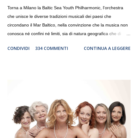
Torna a Milano la Baltic Sea Youth Philharmonic, l'orchestra
che unisce le diverse tradizioni musicali dei paesi che
circondano il Mar Baltico, nella convinzione che la musica non
conosca né confini né limiti, sia di natura geografica che di
genere. Il tour, realizzato grazie al sostegno di Saipem,
CONDIVIDI
334 COMMENTI
CONTINUA A LEGGERE
debutterà il 10 settembre a Heiden, in Germania, e toccherà, in
dieci giorni, nove differenti città in Svizzera, Italia, Danimarca e
Polonia. In Italia la Baltic Sea Youth Philharmonic sarà a Milano
il 14 settembre nel suggestivo contesto della Basilica di Santa
Maria delle Grazie, ospite dell’Associazione Musicale ArteViva,
e a Verona il 15 settembre al Teatro Filarmonico per il festival
“Settembre dell’Accademia” dove si esibirà per il secondo anno
consecutivo. Il pubblico milanese avrà il piacere di applaudire i
giovani artisti della Baltic Sea Youth Philharmonic per la quarta
volta. L’orchestra, fondata nel 2008 da Kristjan Järvi (affiancato
da un prestigioso consiglio di consulent...