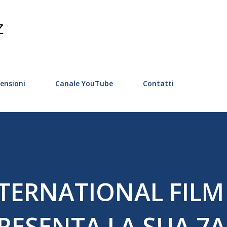
Passa ai contenuti principali
Z
ensioni
Canale YouTube
Contatti
NTERNATIONAL FILM
PRESENTA LA SUA 7A