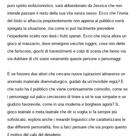
puro spirito esibizionistico, sarà abbandonato da Jessica che non
intende passare il resto della sua vita senza sesso. Ecco che l’ironia
del titolo si affaccia prepotentemente non appena al pubblico verrà
spiegata la situazione, ma come si può facilmente prevedere
l’espediente scelto non darà i frutti sperati. Ecco che inizia allora un
gioco al massacro, dove emergono vecchie ruggini, cose non dette
che feriscono, giochi di travestimenti e colpi di scena che fanno via
via dubitare di chi siano veramente queste persone o personaggi.
E se fossero due attori che cercano nuove ispirazioni attraverso un
anomalo materiale drammaturgico, guidati da un’invisibile regia? E
che ruolo ha il pubblico che viene continuamente coinvolto, come se
i personaggi sul palco cercassero di tirare a sé le sue simpatie e un
giudizio favorevole, come in una moderna e borghese agorà? IL
gioco teatrale o meta teatrale che dir si voglia si fa sempre più
sofisticato, esplora anche i meandri linguistici che caratterizzano le
due differenti personalità, fino a farci pensare che sia proprio questo
il motivo del calo del desiderio.