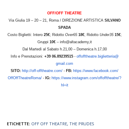
OFF/OFF THEATRE
Via Giulia 19 – 20 – 21, Roma / DIREZIONE ARTISTICA
SILVANO
SPADA
Costo Biglietti: Intero
25€
; Ridotto
Over65
18€
; Ridotto
Under35
15€
;
Gruppi
10€
– info@altacademy,it
Dal Martedì al Sabato h.21,00 – Domenica h.17,00
Info e Prenotazioni
:
+39 06.89239515
-
offofftheatre.biglietteria@
gmail.com
SITO:
http://off-offtheatre.com/
-
FB:
https://www.facebook.com/
OffOffTheatreRoma/
-
IG:
https://www.instagram.com/
offofftheatre/?
hl=it
ETICHETTE:
OFF OFF THEATRE
THE PRUDES