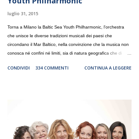
Youth Philharmonic
luglio 31, 2015
Torna a Milano la Baltic Sea Youth Philharmonic, l'orchestra
che unisce le diverse tradizioni musicali dei paesi che
circondano il Mar Baltico, nella convinzione che la musica non
conosca né confini né limiti, sia di natura geografica che di
genere. Il tour, realizzato grazie al sostegno di Saipem,
CONDIVIDI
334 COMMENTI
CONTINUA A LEGGERE
debutterà il 10 settembre a Heiden, in Germania, e toccherà, in
dieci giorni, nove differenti città in Svizzera, Italia, Danimarca e
Polonia. In Italia la Baltic Sea Youth Philharmonic sarà a Milano
il 14 settembre nel suggestivo contesto della Basilica di Santa
Maria delle Grazie, ospite dell’Associazione Musicale ArteViva,
e a Verona il 15 settembre al Teatro Filarmonico per il festival
“Settembre dell’Accademia” dove si esibirà per il secondo anno
consecutivo. Il pubblico milanese avrà il piacere di applaudire i