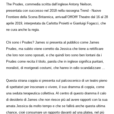
The Prudes, commedia scritta dall’inglese Antony Neilson,
presentata con successo nel 2018 nella rassegna Trend - Nuove
Frontiere della Scena Britannica, arrivaall’OffOfff Theatre dal 16 al 28
aprile 2019, interpretata da Carlotta Proietti e Gianluigi Fogacci, che
ne cura anche la regia.
Chi sono i Prudes? James si presenta al pubblico come James
Prudes, ma subito viene corretto da Jessica che tiene a rettificare
che loro non sono sposati, e che quindi loro sono ben lontani da i
Prudes come recita il titolo, parola che in inglese significa puritani,
moralisti, di morigerati costumi, che hanno in odio scandalizzare …
Questa strana coppia si presenta sul palcoscenico di un teatro pieno
di spettatori per inscenare o vivere, il suo dramma di coppia, come
una seduta terapeutica collettiva. Al centro di questo dramma il calo
di desiderio di James che non riesce più ad avere rapporti con la sua
amata Jessica da molto tempo e che se fallirà anche questa ultima
chance, cioè consumare un rapporto davanti ad una platea, nel più