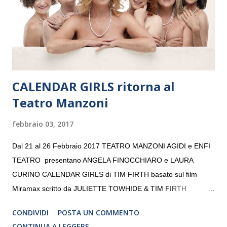
giovani artisti della Baltic Sea Youth Philharmonic per la quarta
volta. L’orchestra, fondata nel 2008 da Kristjan Järvi (affiancato
da un prestigioso consiglio di consulent...
CALENDAR GIRLS ritorna al
Teatro Manzoni
febbraio 03, 2017
Dal 21 al 26 Febbraio 2017 TEATRO MANZONI AGIDI e ENFI
TEATRO presentano ANGELA FINOCCHIARO e LAURA
CURINO CALENDAR GIRLS di TIM FIRTH basato sul film
Miramax scritto da JULIETTE TOWHIDE & TIM FIRTH
Traduzione e adattamento STEFANIA BERTOLA Regia
CONDIVIDI
POSTA UN COMMENTO
CRISTINA PEZZOLI
CONTINUA A LEGGERE