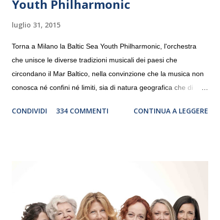
Youth Philharmonic
luglio 31, 2015
Torna a Milano la Baltic Sea Youth Philharmonic, l'orchestra
che unisce le diverse tradizioni musicali dei paesi che
circondano il Mar Baltico, nella convinzione che la musica non
conosca né confini né limiti, sia di natura geografica che di
genere. Il tour, realizzato grazie al sostegno di Saipem,
CONDIVIDI
334 COMMENTI
CONTINUA A LEGGERE
debutterà il 10 settembre a Heiden, in Germania, e toccherà, in
dieci giorni, nove differenti città in Svizzera, Italia, Danimarca e
Polonia. In Italia la Baltic Sea Youth Philharmonic sarà a Milano
il 14 settembre nel suggestivo contesto della Basilica di Santa
Maria delle Grazie, ospite dell’Associazione Musicale ArteViva,
e a Verona il 15 settembre al Teatro Filarmonico per il festival
“Settembre dell’Accademia” dove si esibirà per il secondo anno
consecutivo. Il pubblico milanese avrà il piacere di applaudire i