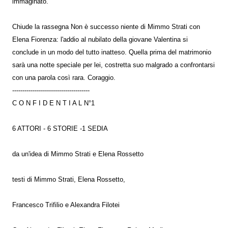
immaginato.
Chiude la rassegna Non è successo niente di Mimmo Strati con
Elena Fiorenza: l'addio al nubilato della giovane Valentina si
conclude in un modo del tutto inatteso. Quella prima del matrimonio
sarà una notte speciale per lei, costretta suo malgrado a confrontarsi
con una parola così rara. Coraggio.
--------------------------------------
C O N F I D E N T I A L N°1
6 ATTORI - 6 STORIE -1 SEDIA
da un'idea di Mimmo Strati e Elena Rossetto
testi di Mimmo Strati, Elena Rossetto,
Francesco Trifilio e Alexandra Filotei