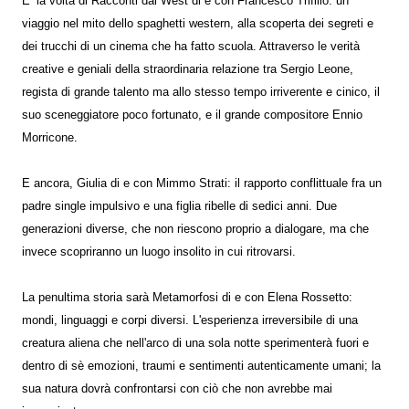
E’ la volta di Racconti dal West di e con Francesco Trifilio: un
viaggio nel mito dello spaghetti western, alla scoperta dei segreti e
dei trucchi di un cinema che ha fatto scuola. Attraverso le verità
creative e geniali della straordinaria relazione tra Sergio Leone,
regista di grande talento ma allo stesso tempo irriverente e cinico, il
suo sceneggiatore poco fortunato, e il grande compositore Ennio
Morricone.
E ancora, Giulia di e con Mimmo Strati: il rapporto conflittuale fra un
padre single impulsivo e una figlia ribelle di sedici anni. Due
generazioni diverse, che non riescono proprio a dialogare, ma che
invece scopriranno un luogo insolito in cui ritrovarsi.
La penultima storia sarà Metamorfosi di e con Elena Rossetto:
mondi, linguaggi e corpi diversi. L'esperienza irreversibile di una
creatura aliena che nell'arco di una sola notte sperimenterà fuori e
dentro di sè emozioni, traumi e sentimenti autenticamente umani; la
sua natura dovrà confrontarsi con ciò che non avrebbe mai