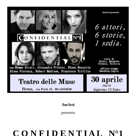
AmArti
presenta
C O N F I D E N T I A L N°1