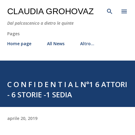
Passa ai contenuti principali
CLAUDIA GROHOVAZ
Dal palcoscenico a dietro le quinte
Pages
Home page
All News
Altro…
C O N F I D E N T I A L N°1 6 ATTORI
- 6 STORIE -1 SEDIA
aprile 20, 2019