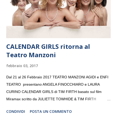
giovani artisti della Baltic Sea Youth Philharmonic per la quarta
volta. L’orchestra, fondata nel 2008 da Kristjan Järvi (affiancato
da un prestigioso consiglio di consulent...
CALENDAR GIRLS ritorna al
Teatro Manzoni
febbraio 03, 2017
Dal 21 al 26 Febbraio 2017 TEATRO MANZONI AGIDI e ENFI
TEATRO presentano ANGELA FINOCCHIARO e LAURA
CURINO CALENDAR GIRLS di TIM FIRTH basato sul film
Miramax scritto da JULIETTE TOWHIDE & TIM FIRTH
Traduzione e adattamento STEFANIA BERTOLA Regia
CONDIVIDI
POSTA UN COMMENTO
CRISTINA PEZZOLI