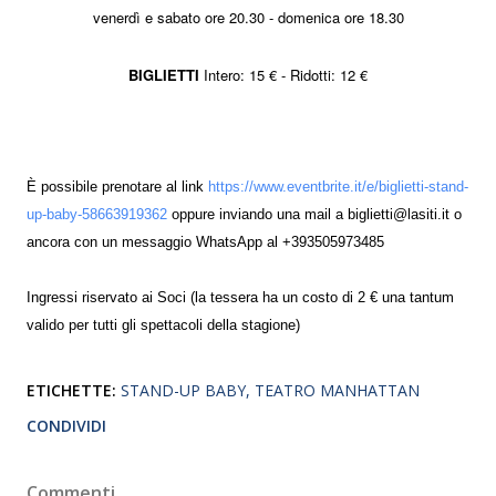
venerdì e sabato
ore 20.30 - domenica ore 18.30
BIGLIETTI
Intero: 15
€ - Ridotti: 12 €
È possibile prenotare al link
https://www.eventbrite.it/e/biglietti-stand-
up-baby-58663919362
oppure inviando una mail a biglietti@lasiti.it o
ancora con un messaggio WhatsApp al +393505973485
Ingressi riservato ai Soci (la tessera ha un costo di 2 € una tantum
valido per tutti gli spettacoli della stagione)
ETICHETTE:
STAND-UP BABY
TEATRO MANHATTAN
CONDIVIDI
Commenti