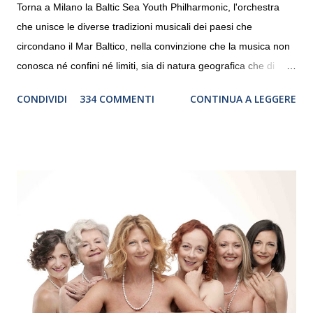
Torna a Milano la Baltic Sea Youth Philharmonic, l'orchestra
che unisce le diverse tradizioni musicali dei paesi che
circondano il Mar Baltico, nella convinzione che la musica non
conosca né confini né limiti, sia di natura geografica che di
genere. Il tour, realizzato grazie al sostegno di Saipem,
CONDIVIDI
334 COMMENTI
CONTINUA A LEGGERE
debutterà il 10 settembre a Heiden, in Germania, e toccherà, in
dieci giorni, nove differenti città in Svizzera, Italia, Danimarca e
Polonia. In Italia la Baltic Sea Youth Philharmonic sarà a Milano
il 14 settembre nel suggestivo contesto della Basilica di Santa
Maria delle Grazie, ospite dell’Associazione Musicale ArteViva,
e a Verona il 15 settembre al Teatro Filarmonico per il festival
“Settembre dell’Accademia” dove si esibirà per il secondo anno
consecutivo. Il pubblico milanese avrà il piacere di applaudire i
giovani artisti della Baltic Sea Youth Philharmonic per la quarta
volta. L’orchestra, fondata nel 2008 da Kristjan Järvi (affiancato
da un prestigioso consiglio di consulent...