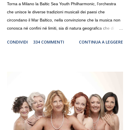
Torna a Milano la Baltic Sea Youth Philharmonic, l'orchestra
che unisce le diverse tradizioni musicali dei paesi che
circondano il Mar Baltico, nella convinzione che la musica non
conosca né confini né limiti, sia di natura geografica che di
genere. Il tour, realizzato grazie al sostegno di Saipem,
CONDIVIDI
334 COMMENTI
CONTINUA A LEGGERE
debutterà il 10 settembre a Heiden, in Germania, e toccherà, in
dieci giorni, nove differenti città in Svizzera, Italia, Danimarca e
Polonia. In Italia la Baltic Sea Youth Philharmonic sarà a Milano
il 14 settembre nel suggestivo contesto della Basilica di Santa
Maria delle Grazie, ospite dell’Associazione Musicale ArteViva,
e a Verona il 15 settembre al Teatro Filarmonico per il festival
“Settembre dell’Accademia” dove si esibirà per il secondo anno
consecutivo. Il pubblico milanese avrà il piacere di applaudire i
giovani artisti della Baltic Sea Youth Philharmonic per la quarta
volta. L’orchestra, fondata nel 2008 da Kristjan Järvi (affiancato
da un prestigioso consiglio di consulent...