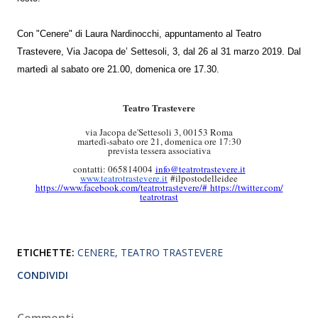
Con "Cenere" di Laura Nardinocchi, appuntamento al Teatro
Trastevere, Via Jacopa de’ Settesoli, 3, dal 26 al 31 marzo 2019. Dal
martedì al sabato ore 21.00, domenica ore 17.30.
Teatro Trastevere
via Jacopa de'Settesoli 3, 00153 Roma
martedì-sabato ore 21, domenica ore 17:30
prevista tessera associativa
contatti: 065814004
info@teatrotrastevere.it
www.teatrotrastevere.it
#ilpostodelleidee
https://www.facebook.com/
teatrotrastevere/
#
https://twitter.com/
teatrotrast
ETICHETTE:
CENERE
TEATRO TRASTEVERE
CONDIVIDI
Commenti