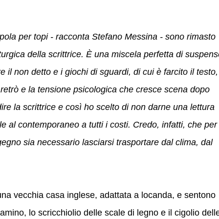
ppola per topi - racconta Stefano Messina - sono rimasto
rgica della scrittrice. È una miscela perfetta di suspens
e il non detto e i giochi di sguardi, di cui è farcito il testo,
’ retrò e la tensione psicologica che cresce scena dopo
re la scrittrice e così ho scelto di non darne una lettura
le al contemporaneo a tutti i costi. Credo, infatti, che per
egno sia necessario lasciarsi trasportare dal clima, dal
in una vecchia casa inglese, adattata a locanda, e sentono
camino, lo scricchiolio delle scale di legno e il cigolio dell