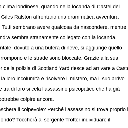
no clima londinese, quando nella locanda di Castel del
e e Giles Ralston affrontano una drammatica avventura
ti. Tutti sembrano avere qualcosa da nascondere, mentre
ondra sembra stranamente collegato con la locanda.
ntale, dovuto a una bufera di neve, si aggiunge quello
terrompono e le strade sono bloccate. Grazie alla sua
ter della polizia di Scotland Yard riesce ad arrivare a Cast
e la loro incolumità e risolvere il mistero, ma il suo arrivo
e tra di loro si cela l’assassino psicopatico che ha già
otrebbe colpire ancora.
schera il colpevole? Perché l’assassino si trova proprio 
ondo? Toccherà al sergente Trotter individuare il