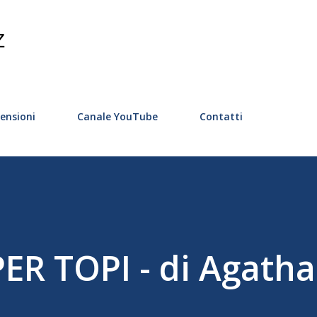
Passa ai contenuti principali
Z
ensioni
Canale YouTube
Contatti
R TOPI - di Agatha