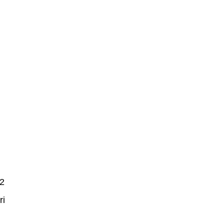
12
ri