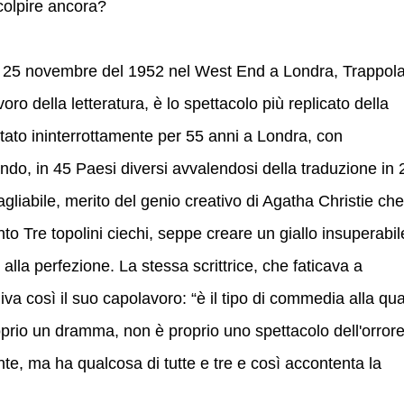
colpire ancora?
il 25 novembre del 1952 nel West End a Londra, Trappol
oro della letteratura, è lo spettacolo più replicato della
ntato ininterrottamente per 55 anni a Londra, con
ndo, in 45 Paesi diversi avvalendosi della traduzione in 
agliabile, merito del genio creativo di Agatha Christie che
nto Tre topolini ciechi, seppe creare un giallo insuperabil
alla perfezione. La stessa scrittrice, che faticava a
iva così il suo capolavoro: “è il tipo di commedia alla qu
prio un dramma, non è proprio uno spettacolo dell'orrore
te, ma ha qualcosa di tutte e tre e così accontenta la