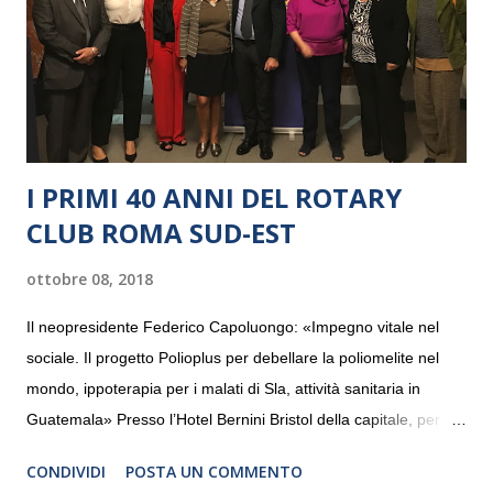
I PRIMI 40 ANNI DEL ROTARY
CLUB ROMA SUD-EST
ottobre 08, 2018
Il neopresidente Federico Capoluongo: «Impegno vitale nel
sociale. Il progetto Polioplus per debellare la poliomelite nel
mondo, ippoterapia per i malati di Sla, attività sanitaria in
Guatemala» Presso l’Hotel Bernini Bristol della capitale, per la
prima volta, sono stati presentati alla stampa i progetti in
CONDIVIDI
POSTA UN COMMENTO
programmazione del Rotary Club Roma Sud-Est che festeggia