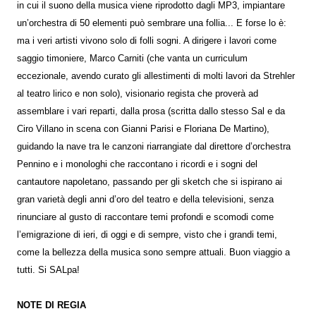
in cui il suono della musica viene riprodotto dagli MP3, impiantare
un’orchestra di 50 elementi può sembrare una follia... E forse lo è:
ma i veri artisti vivono solo di folli sogni. A dirigere i lavori come
saggio timoniere, Marco Carniti (che vanta un curriculum
eccezionale, avendo curato gli allestimenti di molti lavori da Strehler
al teatro lirico e non solo), visionario regista che proverà ad
assemblare i vari reparti, dalla prosa (scritta dallo stesso Sal e da
Ciro Villano in scena con Gianni Parisi e Floriana De Martino),
guidando la nave tra le canzoni riarrangiate dal direttore d’orchestra
Pennino e i monologhi che raccontano i ricordi e i sogni del
cantautore napoletano, passando per gli sketch che si ispirano ai
gran varietà degli anni d’oro del teatro e della televisioni, senza
rinunciare al gusto di raccontare temi profondi e scomodi come
l’emigrazione di ieri, di oggi e di sempre, visto che i grandi temi,
come la bellezza della musica sono sempre attuali. Buon viaggio a
tutti. Si SALpa!
NOTE DI REGIA