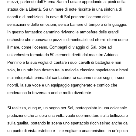
mezzi, partendo dall’Eterna Santa Lucia e approdando ai piedi della
statua della Libertà. Su un mare di note riscritte in una sinfonia di
ricordi e di ambizioni, la nave di Sal percorre l’oceano delle
sensazioni e delle emozioni, senza barriere di tempo o di linguaggio.
In questo fantastico cammino rivivono le atmosfere delle grandi
orchestre che suonavano pezzi indimenticabili ed eterni: eterni come
il mare, come l’oceano. Compagni di viaggio di Sal, oltre ad
un’orchestra formata da 50 elementi diretti dal maestro Adriano
Pennino e la sua voglia di cantare i suoi cavalli di battaglia e non
solo, in un mix ben dosato tra la melodia classica napoletana e brani
mai interpretati prima dal cantautore, ci saranno i suoi sogni, i suoi
ricordi, la sua voce e un equipaggio sgangherato e comico che
renderanno la traversata anche molto divertente.
Si realizza, dunque, un sogno per Sal, protagonista in una colossale
produzione che ancora una volta vuole scommettere sulla bellezza e
sulla qualità, portando in scena uno spettacolo ricchissimo anche da
un punto di vista estetico e – se vogliamo anacronistico: in un’epoca