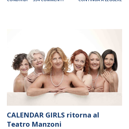
debutterà il 10 settembre a Heiden, in Germania, e toccherà, in
dieci giorni, nove differenti città in Svizzera, Italia, Danimarca e
Polonia. In Italia la Baltic Sea Youth Philharmonic sarà a Milano
il 14 settembre nel suggestivo contesto della Basilica di Santa
Maria delle Grazie, ospite dell’Associazione Musicale ArteViva,
e a Verona il 15 settembre al Teatro Filarmonico per il festival
“Settembre dell’Accademia” dove si esibirà per il secondo anno
consecutivo. Il pubblico milanese avrà il piacere di applaudire i
giovani artisti della Baltic Sea Youth Philharmonic per la quarta
volta. L’orchestra, fondata nel 2008 da Kristjan Järvi (affiancato
da un prestigioso consiglio di consulent...
CALENDAR GIRLS ritorna al
Teatro Manzoni