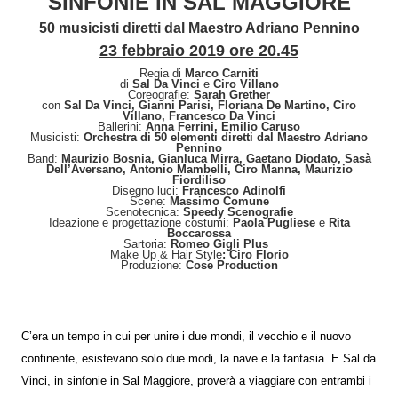
SINFONIE IN SAL MAGGIORE
50 musicisti diretti dal Maestro Adriano Pennino
23 febbraio 2019 ore 20.45
Regia di
Marco Carniti
di
Sal Da Vinci
e
Ciro Villano
Coreografie:
Sarah Grether
con
Sal Da Vinci, Gianni Parisi, Floriana De Martino, Ciro
Villano, Francesco Da Vinci
Ballerini:
Anna Ferrini, Emilio Caruso
Musicisti:
Orchestra di 50 elementi diretti dal Maestro Adriano
Pennino
Band:
Maurizio Bosnia, Gianluca Mirra, Gaetano Diodato, Sasà
Dell’Aversano, Antonio Mambelli, Ciro Manna, Maurizio
Fiordiliso
Disegno luci:
Francesco Adinolfi
Scene:
Massimo Comune
Scenotecnica:
Speedy Scenografie
Ideazione e progettazione costumi:
Paola Pugliese
e
Rita
Boccarossa
Sartoria:
Romeo Gigli Plus
Make Up & Hair Style
: Ciro Florio
Produzione:
Cose Production
C’era un tempo in cui per unire i due mondi, il vecchio e il nuovo
continente, esistevano solo due modi, la nave e la fantasia. E Sal da
Vinci, in sinfonie in Sal Maggiore, proverà a viaggiare con entrambi i