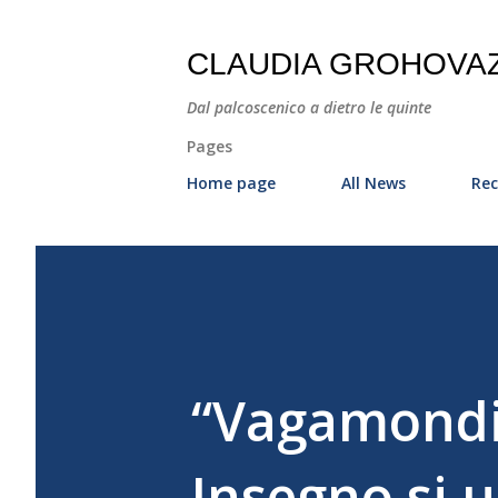
CLAUDIA GROHOVA
Dal palcoscenico a dietro le quinte
Pages
Home page
All News
Rec
“Vagamondi 
Insegno si u