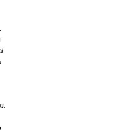
,
l
ai
a
ta
a