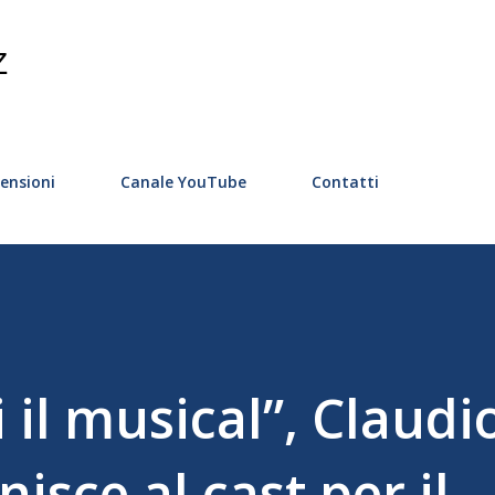
Passa ai contenuti principali
Z
ensioni
Canale YouTube
Contatti
il musical”, Claudi
nisce al cast per il