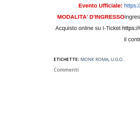
Evento Ufficiale:
https:
MODALITA' D'INGRESSO
Ingres
Acquisto online su I-Ticket
https:/
il cont
ETICHETTE:
MONK ROMA
U.G.O.
Commenti