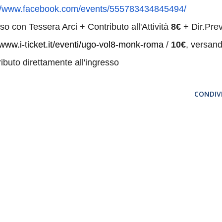
//www.
facebook.com/events/
555783434845494/
so con Tessera Arci + Contributo all'Attività
8€
+ Dir.Prev
/www.i-ticket.
it/eventi/ugo-vol8-monk-roma
/
10€
, versan
ributo direttamente all'ingresso
CONDIVI