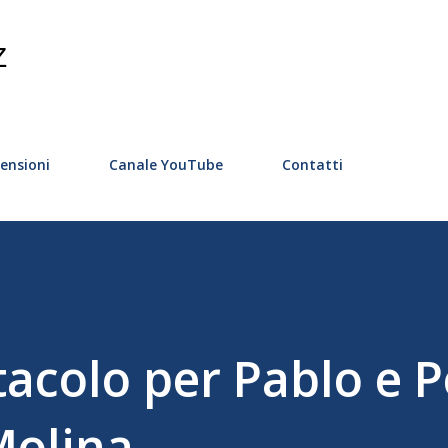
Passa ai contenuti principali
Z
ensioni
Canale YouTube
Contatti
acolo per Pablo e 
Molina