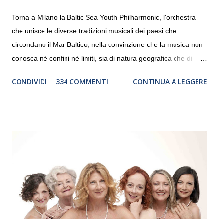
Torna a Milano la Baltic Sea Youth Philharmonic, l'orchestra
che unisce le diverse tradizioni musicali dei paesi che
circondano il Mar Baltico, nella convinzione che la musica non
conosca né confini né limiti, sia di natura geografica che di
genere. Il tour, realizzato grazie al sostegno di Saipem,
CONDIVIDI
334 COMMENTI
CONTINUA A LEGGERE
debutterà il 10 settembre a Heiden, in Germania, e toccherà, in
dieci giorni, nove differenti città in Svizzera, Italia, Danimarca e
Polonia. In Italia la Baltic Sea Youth Philharmonic sarà a Milano
il 14 settembre nel suggestivo contesto della Basilica di Santa
Maria delle Grazie, ospite dell’Associazione Musicale ArteViva,
e a Verona il 15 settembre al Teatro Filarmonico per il festival
“Settembre dell’Accademia” dove si esibirà per il secondo anno
consecutivo. Il pubblico milanese avrà il piacere di applaudire i
giovani artisti della Baltic Sea Youth Philharmonic per la quarta
volta. L’orchestra, fondata nel 2008 da Kristjan Järvi (affiancato