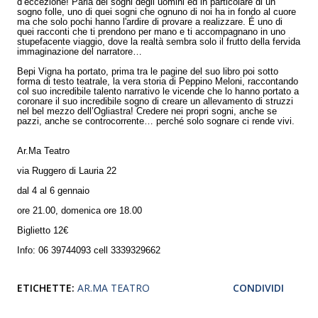
d’eccezione! Parla dei sogni degli uomini ed in particolare di un
sogno folle, uno di quei sogni che ognuno di noi ha in fondo al cuore
ma che solo pochi hanno l'ardire di provare a realizzare. É uno di
quei racconti che ti prendono per mano e ti accompagnano in uno
stupefacente viaggio, dove la realtà sembra solo il frutto della fervida
immaginazione del narratore…
Bepi Vigna ha portato, prima tra le pagine del suo libro poi sotto
forma di testo teatrale, la vera storia di Peppino Meloni, raccontando
col suo incredibile talento narrativo le vicende che lo hanno portato a
coronare il suo incredibile sogno di creare un allevamento di struzzi
nel bel mezzo dell’Ogliastra! Credere nei propri sogni, anche se
pazzi, anche se controcorrente… perché solo sognare ci rende vivi.
Ar.Ma Teatro
via Ruggero di Lauria 22
dal 4 al 6 gennaio
ore 21.00, domenica ore 18.00
Biglietto 12€
Info: 06 39744093 cell 3339329662
ETICHETTE:
AR.MA TEATRO
CONDIVIDI