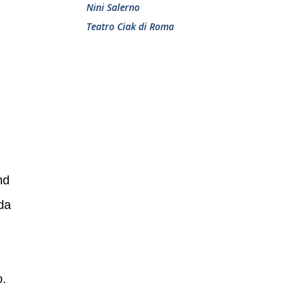
Nini Salerno
Teatro Ciak di Roma
nd
da
o.