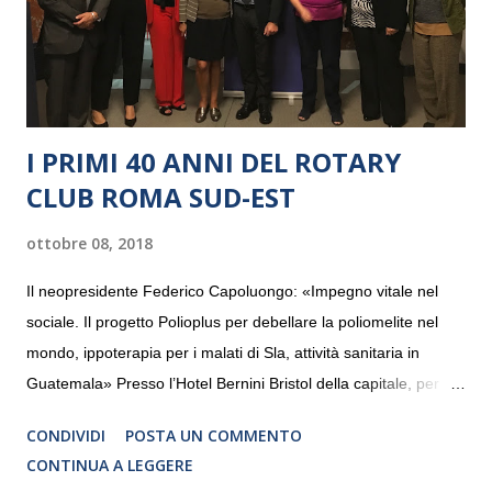
I PRIMI 40 ANNI DEL ROTARY
CLUB ROMA SUD-EST
ottobre 08, 2018
Il neopresidente Federico Capoluongo: «Impegno vitale nel
sociale. Il progetto Polioplus per debellare la poliomelite nel
mondo, ippoterapia per i malati di Sla, attività sanitaria in
Guatemala» Presso l’Hotel Bernini Bristol della capitale, per la
prima volta, sono stati presentati alla stampa i progetti in
CONDIVIDI
POSTA UN COMMENTO
programmazione del Rotary Club Roma Sud-Est che festeggia
CONTINUA A LEGGERE
i quaranta anni di attività. Un’occasione per raccontare al