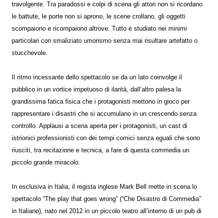
travolgente. Tra paradossi e colpi di scena gli attori non si ricordano
le battute, le porte non si aprono, le scene crollano, gli oggetti
scompaiono e ricompaiono altrove. Tutto è studiato nei minimi
particolari con smaliziato umorismo senza mai risultare artefatto o
stucchevole.
Il ritmo incessante dello spettacolo se da un lato coinvolge il
pubblico in un vortice impetuoso di ilarità, dall’altro palesa la
grandissima fatica fisica che i protagonisti mettono in gioco per
rappresentare i disastri che si accumulano in un crescendo senza
controllo. Applausi a scena aperta per i protagonisti, un cast di
istrionici professionisti con dei tempi comici senza eguali che sono
riusciti, tra recitazione e tecnica, a fare di questa commedia un
piccolo grande miracolo.
In esclusiva in Italia, il regista inglese Mark Bell mette in scena lo
spettacolo “The play that goes wrong” (“Che Disastro di Commedia”
in Italiano), nato nel 2012 in un piccolo teatro all’interno di un pub di