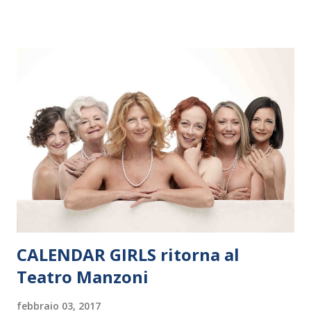
dieci giorni, nove differenti città in Svizzera, Italia, Danimarca e
Polonia. In Italia la Baltic Sea Youth Philharmonic sarà a Milano
il 14 settembre nel suggestivo contesto della Basilica di Santa
Maria delle Grazie, ospite dell’Associazione Musicale ArteViva,
e a Verona il 15 settembre al Teatro Filarmonico per il festival
“Settembre dell’Accademia” dove si esibirà per il secondo anno
consecutivo. Il pubblico milanese avrà il piacere di applaudire i
giovani artisti della Baltic Sea Youth Philharmonic per la quarta
volta. L’orchestra, fondata nel 2008 da Kristjan Järvi (affiancato
da un prestigioso consiglio di consulent...
CALENDAR GIRLS ritorna al
Teatro Manzoni
febbraio 03, 2017