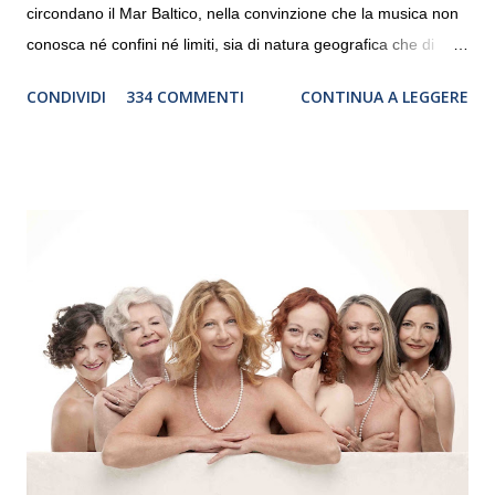
circondano il Mar Baltico, nella convinzione che la musica non
conosca né confini né limiti, sia di natura geografica che di
genere. Il tour, realizzato grazie al sostegno di Saipem,
CONDIVIDI
334 COMMENTI
CONTINUA A LEGGERE
debutterà il 10 settembre a Heiden, in Germania, e toccherà, in
dieci giorni, nove differenti città in Svizzera, Italia, Danimarca e
Polonia. In Italia la Baltic Sea Youth Philharmonic sarà a Milano
il 14 settembre nel suggestivo contesto della Basilica di Santa
Maria delle Grazie, ospite dell’Associazione Musicale ArteViva,
e a Verona il 15 settembre al Teatro Filarmonico per il festival
“Settembre dell’Accademia” dove si esibirà per il secondo anno
consecutivo. Il pubblico milanese avrà il piacere di applaudire i
giovani artisti della Baltic Sea Youth Philharmonic per la quarta
volta. L’orchestra, fondata nel 2008 da Kristjan Järvi (affiancato
da un prestigioso consiglio di consulent...