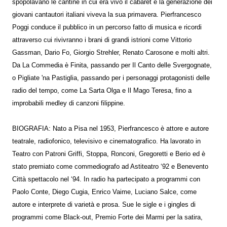
spopolavano le cantine in cui era vivo il cabaret e la generazione dei
giovani cantautori italiani viveva la sua primavera. Pierfrancesco
Poggi conduce il pubblico in un percorso fatto di musica e ricordi
attraverso cui rivivranno i brani di grandi istrioni come Vittorio
Gassman, Dario Fo, Giorgio Strehler, Renato Carosone e molti altri.
Da La Commedia è Finita, passando per Il Canto delle Svergognate,
o Pigliate 'na Pastiglia, passando per i personaggi protagonisti delle
radio del tempo, come La Sarta Olga e Il Mago Teresa, fino a
improbabili medley di canzoni filippine.
BIOGRAFIA: Nato a Pisa nel 1953, Pierfrancesco è attore e autore
teatrale, radiofonico, televisivo e cinematografico. Ha lavorato in
Teatro con Patroni Griffi, Stoppa, Ronconi, Gregoretti e Berio ed è
stato premiato come commediografo ad Astiteatro ‘92 e Benevento
Città spettacolo nel ‘94. In radio ha partecipato a programmi con
Paolo Conte, Diego Cugia, Enrico Vaime, Luciano Salce, come
autore e interprete di varietà e prosa. Sue le sigle e i gingles di
programmi come Black-out, Premio Forte dei Marmi per la satira,