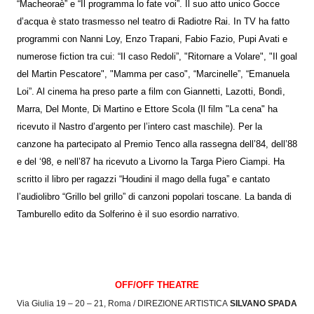
“Macheoraè” e “Il programma lo fate voi”. Il suo atto unico Gocce
d’acqua è stato trasmesso nel teatro di Radiotre Rai. In TV ha fatto
programmi con Nanni Loy, Enzo Trapani, Fabio Fazio, Pupi Avati e
numerose fiction tra cui: “Il caso Redoli”, "Ritornare a Volare", "Il goal
del Martin Pescatore", "Mamma per caso", “Marcinelle”, “Emanuela
Loi”. Al cinema ha preso parte a film con Giannetti, Lazotti, Bondì,
Marra, Del Monte, Di Martino e Ettore Scola (Il film "La cena" ha
ricevuto il Nastro d’argento per l’intero cast maschile). Per la
canzone ha partecipato al Premio Tenco alla rassegna dell’84, dell’88
e del ‘98, e nell’87 ha ricevuto a Livorno la Targa Piero Ciampi. Ha
scritto il libro per ragazzi “Houdini il mago della fuga” e cantato
l’audiolibro “Grillo bel grillo” di canzoni popolari toscane. La banda di
Tamburello edito da Solferino è il suo esordio narrativo.
OFF/OFF THEATRE
Via Giulia 19 – 20 – 21, Roma / DIREZIONE ARTISTICA
SILVANO SPADA