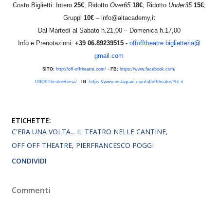
Costo Biglietti: Intero
25€
; Ridotto
Over65
18€
; Ridotto
Under35
15€
;
Gruppi
10€
– info@altacademy,it
Dal Martedì al Sabato h.21,00 – Domenica h.17,00
Info e Prenotazioni
:
+39 06.89239515
-
offofftheatre.biglietteria@
gmail.com
SITO:
http://off-offtheatre.com/
-
FB:
https://www.facebook.com/
OffOffTheatreRoma/
-
IG:
https://www.instagram.com/
offofftheatre/?hl=it
ETICHETTE:
C'ERA UNA VOLTA... IL TEATRO NELLE CANTINE
OFF OFF THEATRE
PIERFRANCESCO POGGI
CONDIVIDI
Commenti