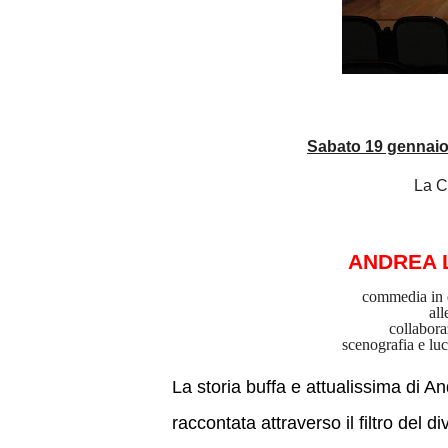
Sabato 19 gennai
La 
ANDREA
commedia in d
al
collabora
scenografia e lu
La storia buffa e attualissima di A
raccontata attraverso il filtro del d