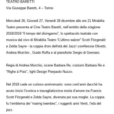
TEATRO BARETTI
Via Giuseppe Baretti, 4 – Torino
Mercoledi 26, Giovedi 27, Venerdi 28 dicembre alle ore 21 Mirabilia
Teatro presenta al Cine Teatro Baretti, nell’ambito della stagione
2018/2019 “Il tempo del disinganno”, lo spettacolo teatrale con
musica dal vivo di Mirabilia Teatro “L’ultimo walzer” Scott Fitzgerald
e Zelda Sayre - la coppia d'oro dell'età del Jazz! conAlessia Olivetti,
Andrea Murchio , Guido Ruffa e al pianoforte Sergio di Gennaro.
Regia di Andrea Murchio, scene Barbara Re, costumi Barbara Re e
"Righe à Pois", light Design Pierpaolo Nuzzo.
Nel 2018 cade un curioso anniversario: sono cent’anni dacché ha
avuto inizio l’iconica e travagliatissima storia d’amore tra Francis
Scott Fitzgerald e Zelda Sayre, divenuta poi sua moglie. La coppia
fu l’emblema dei “roaring twenties”, i ruggenti anni Venti, l’età del
jazz.