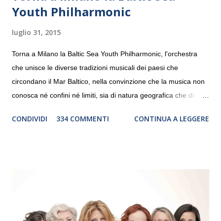
Youth Philharmonic
luglio 31, 2015
Torna a Milano la Baltic Sea Youth Philharmonic, l'orchestra
che unisce le diverse tradizioni musicali dei paesi che
circondano il Mar Baltico, nella convinzione che la musica non
conosca né confini né limiti, sia di natura geografica che di
genere. Il tour, realizzato grazie al sostegno di Saipem,
CONDIVIDI
334 COMMENTI
CONTINUA A LEGGERE
debutterà il 10 settembre a Heiden, in Germania, e toccherà, in
dieci giorni, nove differenti città in Svizzera, Italia, Danimarca e
Polonia. In Italia la Baltic Sea Youth Philharmonic sarà a Milano
il 14 settembre nel suggestivo contesto della Basilica di Santa
Maria delle Grazie, ospite dell’Associazione Musicale ArteViva,
e a Verona il 15 settembre al Teatro Filarmonico per il festival
“Settembre dell’Accademia” dove si esibirà per il secondo anno
consecutivo. Il pubblico milanese avrà il piacere di applaudire i