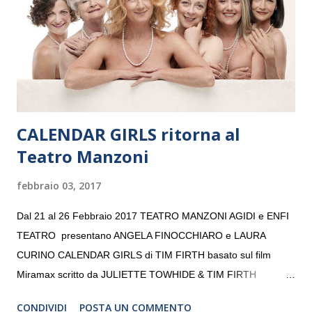
giovani artisti della Baltic Sea Youth Philharmonic per la quarta
volta. L’orchestra, fondata nel 2008 da Kristjan Järvi (affiancato
da un prestigioso consiglio di consulent...
CALENDAR GIRLS ritorna al
Teatro Manzoni
febbraio 03, 2017
Dal 21 al 26 Febbraio 2017 TEATRO MANZONI AGIDI e ENFI
TEATRO presentano ANGELA FINOCCHIARO e LAURA
CURINO CALENDAR GIRLS di TIM FIRTH basato sul film
Miramax scritto da JULIETTE TOWHIDE & TIM FIRTH
Traduzione e adattamento STEFANIA BERTOLA Regia
CONDIVIDI
POSTA UN COMMENTO