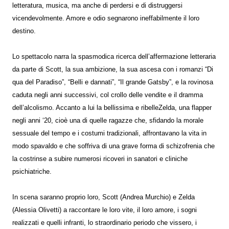
letteratura, musica, ma anche di perdersi e di distruggersi
vicendevolmente. Amore e odio segnarono ineffabilmente il loro
destino.
Lo spettacolo narra la spasmodica ricerca dell’affermazione letteraria
da parte di Scott, la sua ambizione, la sua ascesa con i romanzi “Di
qua del Paradiso”, “Belli e dannati”, “Il grande Gatsby”, e la rovinosa
caduta negli anni successivi, col crollo delle vendite e il dramma
dell’alcolismo. Accanto a lui la bellissima e ribelleZelda, una flapper
negli anni ‘20, cioè una di quelle ragazze che, sfidando la morale
sessuale del tempo e i costumi tradizionali, affrontavano la vita in
modo spavaldo e che soffriva di una grave forma di schizofrenia che
la costrinse a subire numerosi ricoveri in sanatori e cliniche
psichiatriche.
In scena saranno proprio loro, Scott (Andrea Murchio) e Zelda
(Alessia Olivetti) a raccontare le loro vite, il loro amore, i sogni
realizzati e quelli infranti, lo straordinario periodo che vissero, i