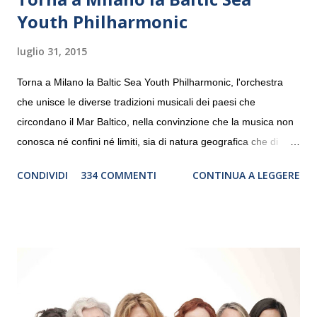
Youth Philharmonic
luglio 31, 2015
Torna a Milano la Baltic Sea Youth Philharmonic, l'orchestra
che unisce le diverse tradizioni musicali dei paesi che
circondano il Mar Baltico, nella convinzione che la musica non
conosca né confini né limiti, sia di natura geografica che di
genere. Il tour, realizzato grazie al sostegno di Saipem,
CONDIVIDI
334 COMMENTI
CONTINUA A LEGGERE
debutterà il 10 settembre a Heiden, in Germania, e toccherà, in
dieci giorni, nove differenti città in Svizzera, Italia, Danimarca e
Polonia. In Italia la Baltic Sea Youth Philharmonic sarà a Milano
il 14 settembre nel suggestivo contesto della Basilica di Santa
Maria delle Grazie, ospite dell’Associazione Musicale ArteViva,
e a Verona il 15 settembre al Teatro Filarmonico per il festival
“Settembre dell’Accademia” dove si esibirà per il secondo anno