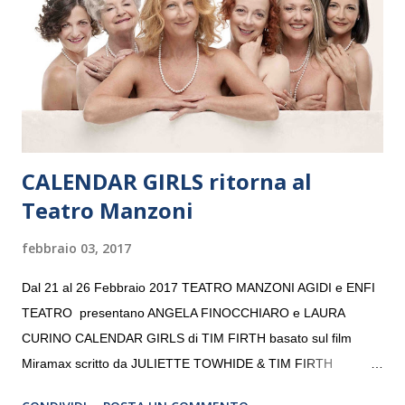
consecutivo. Il pubblico milanese avrà il piacere di applaudire i
giovani artisti della Baltic Sea Youth Philharmonic per la quarta
volta. L’orchestra, fondata nel 2008 da Kristjan Järvi (affiancato
da un prestigioso consiglio di consulent...
CALENDAR GIRLS ritorna al
Teatro Manzoni
febbraio 03, 2017
Dal 21 al 26 Febbraio 2017 TEATRO MANZONI AGIDI e ENFI
TEATRO presentano ANGELA FINOCCHIARO e LAURA
CURINO CALENDAR GIRLS di TIM FIRTH basato sul film
Miramax scritto da JULIETTE TOWHIDE & TIM FIRTH
Traduzione e adattamento STEFANIA BERTOLA Regia