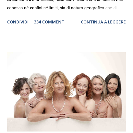
conosca né confini né limiti, sia di natura geografica che di
genere. Il tour, realizzato grazie al sostegno di Saipem,
CONDIVIDI
334 COMMENTI
CONTINUA A LEGGERE
debutterà il 10 settembre a Heiden, in Germania, e toccherà, in
dieci giorni, nove differenti città in Svizzera, Italia, Danimarca e
Polonia. In Italia la Baltic Sea Youth Philharmonic sarà a Milano
il 14 settembre nel suggestivo contesto della Basilica di Santa
Maria delle Grazie, ospite dell’Associazione Musicale ArteViva,
e a Verona il 15 settembre al Teatro Filarmonico per il festival
“Settembre dell’Accademia” dove si esibirà per il secondo anno
consecutivo. Il pubblico milanese avrà il piacere di applaudire i
giovani artisti della Baltic Sea Youth Philharmonic per la quarta
volta. L’orchestra, fondata nel 2008 da Kristjan Järvi (affiancato
da un prestigioso consiglio di consulent...