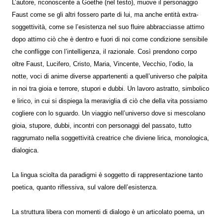
L’autore, riconoscente a Goethe (nel testo), muove il personaggio
Faust come se gli altri fossero parte di lui, ma anche entità extra-
soggettività, come se l’esistenza nel suo fluire abbracciasse attimo
dopo attimo ciò che è dentro e fuori di noi come condizione sensibile
che confligge con l’intelligenza, il razionale. Così prendono corpo
oltre Faust, Lucifero, Cristo, Maria, Vincente, Vecchio, l’odio, la
notte, voci di anime diverse appartenenti a quell’universo che palpita
in noi tra gioia e terrore, stupori e dubbi. Un lavoro astratto, simbolico
e lirico, in cui si dispiega la meraviglia di ciò che della vita possiamo
cogliere con lo sguardo. Un viaggio nell’universo dove si mescolano
gioia, stupore, dubbi, incontri con personaggi del passato, tutto
raggrumato nella soggettività creatrice che diviene lirica, monologica,
dialogica.
La lingua sciolta da paradigmi è soggetto di rappresentazione tanto
poetica, quanto riflessiva, sul valore dell’esistenza.
La struttura libera con momenti di dialogo è un articolato poema, un