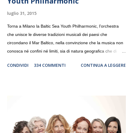
Youth Philharmonic
luglio 31, 2015
Torna a Milano la Baltic Sea Youth Philharmonic, l'orchestra
che unisce le diverse tradizioni musicali dei paesi che
circondano il Mar Baltico, nella convinzione che la musica non
conosca né confini né limiti, sia di natura geografica che di
genere. Il tour, realizzato grazie al sostegno di Saipem,
CONDIVIDI
334 COMMENTI
CONTINUA A LEGGERE
debutterà il 10 settembre a Heiden, in Germania, e toccherà, in
dieci giorni, nove differenti città in Svizzera, Italia, Danimarca e
Polonia. In Italia la Baltic Sea Youth Philharmonic sarà a Milano
il 14 settembre nel suggestivo contesto della Basilica di Santa
Maria delle Grazie, ospite dell’Associazione Musicale ArteViva,
e a Verona il 15 settembre al Teatro Filarmonico per il festival
“Settembre dell’Accademia” dove si esibirà per il secondo anno
consecutivo. Il pubblico milanese avrà il piacere di applaudire i