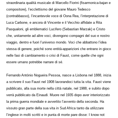
straordinaria qualità musicale di Marcello Fiorini (fisarmonica-bajan e
compositore), l’ecclettismo del giovane Mauro Tedesco
(contrabbasso), l’incantevole voce di Oona Rea, l’interpretazione di
Luca Carbone, e ancora di Vincente e il Vecchio affidate a Rita
Pasqualoni, gli emblematici Lucifero (Sebastian Marzak) e Cristo
che, unitamente ad altre voci, divengono compagni del suo e nostro
viaggio, dentro e fuori l’universo mondo. Voci che abbattono l’idea
stessa di genere, poiché sono entità-apparizioni che entrano in gioco
nelle fasi di cambiamento o crisi di Faust, come quelle che ogni
essere umano potrebbe narrare di sé.
Fernando António Nogueira Pessoa, nasce a Lisbona nel 1888, inizia
a scrivere il suo Faust nel 1908 lavorandoci tutta la vita. Faust viene
pubblicato, alla sua morte nella città natale, nel 1988, e subito dopo
verrà pubblicato da Einaudi. Muore nel 1935 dopo aver interiorizzato
la prima guerra mondiale e avvertito l’avvento della seconda. Ha
vissuto gran parte della sua vita in Sud Africa tanto da utilizzare
l’inglese in molti scritti e in punta di morte pare disse: I know not