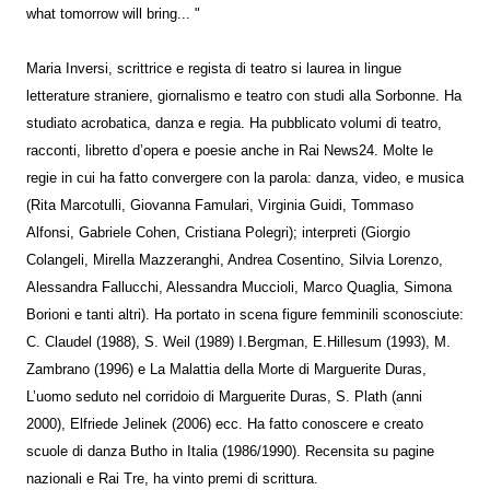
what tomorrow will bring... "
Maria Inversi, scrittrice e regista di teatro si laurea in lingue
letterature straniere, giornalismo e teatro con studi alla Sorbonne. Ha
studiato acrobatica, danza e regia. Ha pubblicato volumi di teatro,
racconti, libretto d’opera e poesie anche in Rai News24. Molte le
regie in cui ha fatto convergere con la parola: danza, video, e musica
(Rita Marcotulli, Giovanna Famulari, Virginia Guidi, Tommaso
Alfonsi, Gabriele Cohen, Cristiana Polegri); interpreti (Giorgio
Colangeli, Mirella Mazzeranghi, Andrea Cosentino, Silvia Lorenzo,
Alessandra Fallucchi, Alessandra Muccioli, Marco Quaglia, Simona
Borioni e tanti altri). Ha portato in scena figure femminili sconosciute:
C. Claudel (1988), S. Weil (1989) I.Bergman, E.Hillesum (1993), M.
Zambrano (1996) e La Malattia della Morte di Marguerite Duras,
L’uomo seduto nel corridoio di Marguerite Duras, S. Plath (anni
2000), Elfriede Jelinek (2006) ecc. Ha fatto conoscere e creato
scuole di danza Butho in Italia (1986/1990). Recensita su pagine
nazionali e Rai Tre, ha vinto premi di scrittura.