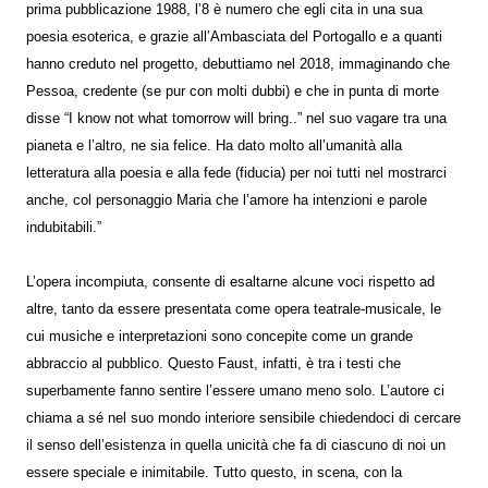
prima pubblicazione 1988, l’8 è numero che egli cita in una sua
poesia esoterica, e grazie all’Ambasciata del Portogallo e a quanti
hanno creduto nel progetto, debuttiamo nel 2018, immaginando che
Pessoa, credente (se pur con molti dubbi) e che in punta di morte
disse “I know not what tomorrow will bring..” nel suo vagare tra una
pianeta e l’altro, ne sia felice. Ha dato molto all’umanità alla
letteratura alla poesia e alla fede (fiducia) per noi tutti nel mostrarci
anche, col personaggio Maria che l’amore ha intenzioni e parole
indubitabili.”
L’opera incompiuta, consente di esaltarne alcune voci rispetto ad
altre, tanto da essere presentata come opera teatrale-musicale, le
cui musiche e interpretazioni sono concepite come un grande
abbraccio al pubblico. Questo Faust, infatti, è tra i testi che
superbamente fanno sentire l’essere umano meno solo. L’autore ci
chiama a sé nel suo mondo interiore sensibile chiedendoci di cercare
il senso dell’esistenza in quella unicità che fa di ciascuno di noi un
essere speciale e inimitabile. Tutto questo, in scena, con la