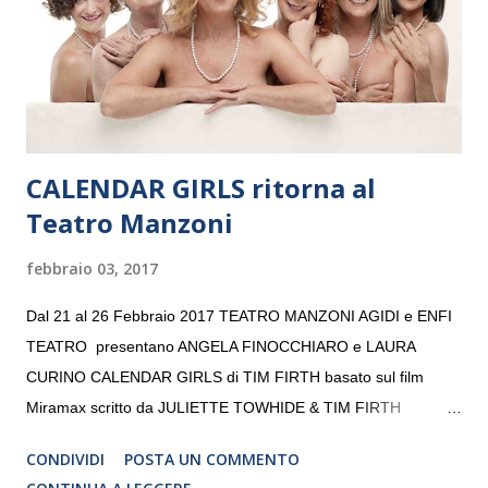
giovani artisti della Baltic Sea Youth Philharmonic per la quarta
volta. L’orchestra, fondata nel 2008 da Kristjan Järvi (affiancato
da un prestigioso consiglio di consulent...
CALENDAR GIRLS ritorna al
Teatro Manzoni
febbraio 03, 2017
Dal 21 al 26 Febbraio 2017 TEATRO MANZONI AGIDI e ENFI
TEATRO presentano ANGELA FINOCCHIARO e LAURA
CURINO CALENDAR GIRLS di TIM FIRTH basato sul film
Miramax scritto da JULIETTE TOWHIDE & TIM FIRTH
Traduzione e adattamento STEFANIA BERTOLA Regia
CONDIVIDI
POSTA UN COMMENTO
CRISTINA PEZZOLI