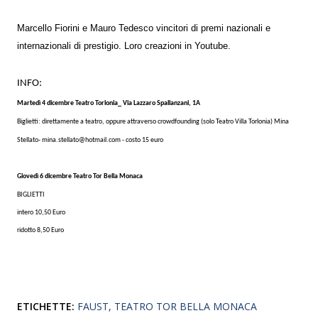
Marcello Fiorini e Mauro Tedesco vincitori di premi nazionali e
internazionali di prestigio. Loro creazioni in Youtube.
INFO:
Martedì 4 dicembre Teatro Torlonia_ Via Lazzaro Spallanzani, 1A
Biglietti: direttamente a teatro, oppure attraverso crowdfounding (solo Teatro Villa Torlonia) Mina
Stellato- mina.stellato@hotmail.com - costo 15 euro
Giovedì 6 dicembre Teatro Tor Bella Monaca
BIGLIETTI
intero 10,50 Euro
ridotto 8,50 Euro
ETICHETTE:
FAUST
TEATRO TOR BELLA MONACA