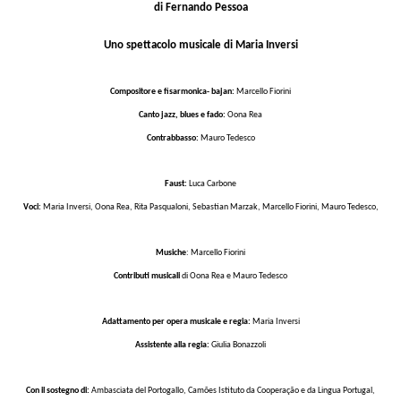
di Fernando Pessoa
Uno spettacolo musicale di Maria Inversi
Compositore e fisarmonica- bajan:
Marcello Fiorini
Canto jazz, blues e fado:
Oona Rea
Contrabbasso:
Mauro Tedesco
Faust:
Luca Carbone
Voci:
Maria Inversi, Oona Rea, Rita Pasqualoni, Sebastian Marzak, Marcello Fiorini, Mauro Tedesco,
Musiche
: Marcello Fiorini
Contributi musicali
di Oona Rea e Mauro Tedesco
Adattamento per opera musicale e regia:
Maria Inversi
Assistente alla regia:
Giulia Bonazzoli
Con il sostegno di:
Ambasciata del Portogallo, Camões Istituto da Cooperação e da Lingua Portugal,