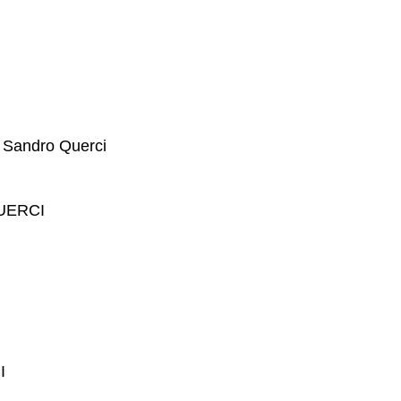
 e Sandro Querci
QUERCI
I