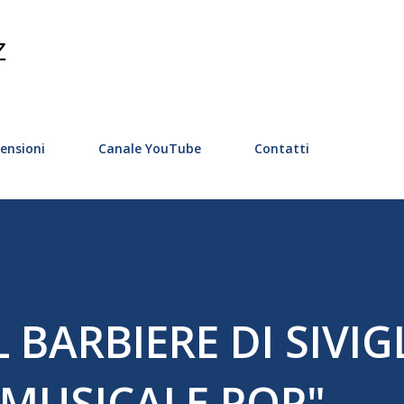
Passa ai contenuti principali
Z
ensioni
Canale YouTube
Contatti
 BARBIERE DI SIVIGL
MUSICALE POP"