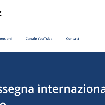
Passa ai contenuti principali
Z
ensioni
Canale YouTube
Contatti
assegna internaziona
ro