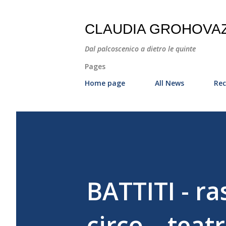
CLAUDIA GROHOVA
Dal palcoscenico a dietro le quinte
Pages
Home page
All News
Rec
BATTITI - r
circo – teat