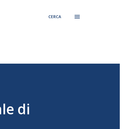
CERCA
le di