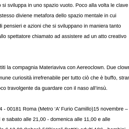
si sviluppa in uno spazio vuoto. Poco alla volta le clave
 stesso diviene metafora dello spazio mentale in cui
di pensieri e azioni che si sviluppano in maniera tanto
allo spettatore chiamato ad assistere ad un atto creativo
ttiti la compagnia Materiaviva con Aereoclown. Due clow
une curiosità irrefrenabile per tutto ciò che è buffo, stra
oco travolgente da guardare con il naso all’insù.
 44 - 00181 Roma (Metro ‘A’ Furio Camillo)15 novembre –
e sabato alle 21,00 - domenica alle 11,00 e alle