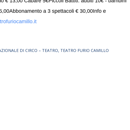
lo € 13,00 Cabarè 5€Piccoli Battiti: adulti 10€ - bambini
5,00Abbonamento a 3 spettacoli € 30,00Info e
furiocamillo.it
AZIONALE DI CIRCO – TEATRO
TEATRO FURIO CAMILLO