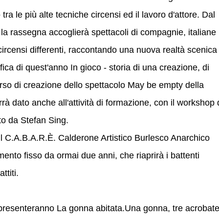
tra le più alte tecniche circensi ed il lavoro d'attore. Dal
a rassegna accoglierà spettacoli di compagnie, italiane
circensi differenti, raccontando una nuova realtà scenica
ca di quest'anno In gioco - storia di una creazione, di
orso di creazione dello spettacolo May be empty della
à dato anche all'attività di formazione, con il workshop 
to da Stefan Sing.
il C.A.B.A.R.È. Calderone Artistico Burlesco Anarchico
nto fisso da ormai due anni, che riaprirà i battenti
ttiti.
resenteranno La gonna abitata.Una gonna, tre acrobat