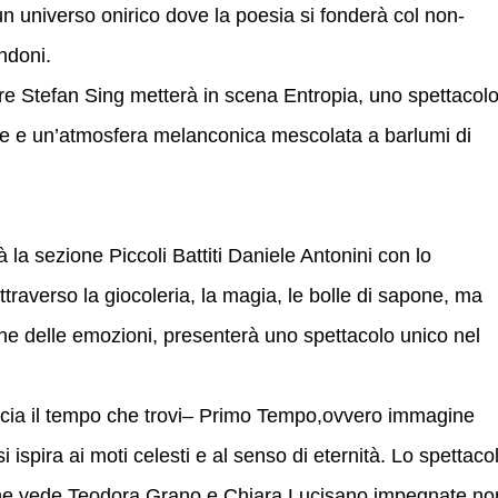
n universo onirico dove la poesia si fonderà col non-
ndoni.
 Stefan Sing metterà in scena Entropia, uno spettacol
ere e un’atmosfera melanconica mescolata a barlumi di
 la sezione Piccoli Battiti Daniele Antonini con lo
ttraverso la giocoleria, la magia, le bolle di sapone, ma
one delle emozioni, presenterà uno spettacolo unico nel
scia il tempo che trovi– Primo Tempo,ovvero immagine
i ispira ai moti celesti e al senso di eternità. Lo spettaco
 che vede Teodora Grano e Chiara Lucisano impegnate no