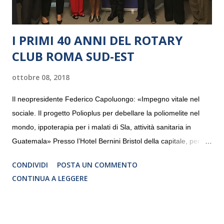
I PRIMI 40 ANNI DEL ROTARY
CLUB ROMA SUD-EST
ottobre 08, 2018
Il neopresidente Federico Capoluongo: «Impegno vitale nel
sociale. Il progetto Polioplus per debellare la poliomelite nel
mondo, ippoterapia per i malati di Sla, attività sanitaria in
Guatemala» Presso l’Hotel Bernini Bristol della capitale, per la
prima volta, sono stati presentati alla stampa i progetti in
CONDIVIDI
POSTA UN COMMENTO
programmazione del Rotary Club Roma Sud-Est che festeggia
CONTINUA A LEGGERE
i quaranta anni di attività. Un’occasione per raccontare al
mondo esterno i valori in cui il Club crede fermamente e che
muovono le azioni dei soci che lo compongono. Infatti le attività