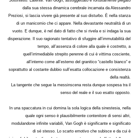
Sottinteso. Latente. Van Gogh, assoggettato e fortuitamente piegato
dalla sua stessa dinamica cerebrale incarnata da Alessandro
Preziosi, si lascia vivere già presente al suo disturbo. È nella stanza
di un manicomio che ci appare. Nella devastante neutralità di un
vuoto. E dunque, è nel dato di fatto che si rivela e si indaga la sua
disperazione. Il suo ragionato tentativo di sfuggire all’immutabilità del
tempo, all’assenza di colore alla quale è costretto, a
quell’irrimediabile strepito perenne di cui è vittima cosciente,
all’interno come all’esterno del granitico “castello bianco” e
soprattutto al costante dubbio sull’esatta collocazione e consistenza
della realtà.
La tangente che segue la messinscena resta dunque sospesa tra il
senso del reale e il suo esatto opposto.
In una spaccatura in cui domina la sola logica della sinestesia, nella
quale ogni senso è plausibilmente contenitore di sensi altri,
modulandone infinite variabili, Van Gogh è significante e significato
di sé stesso. Lo scarto emotivo che subisce e da cui è