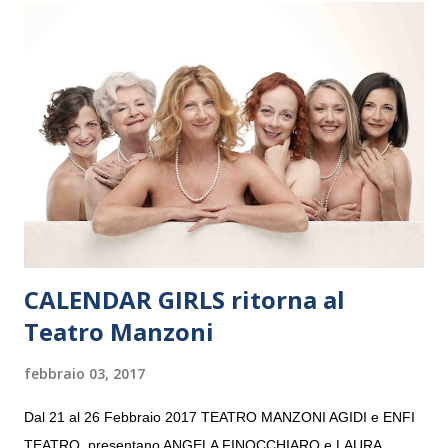
Maria delle Grazie, ospite dell’Associazione Musicale ArteViva,
e a Verona il 15 settembre al Teatro Filarmonico per il festival
“Settembre dell’Accademia” dove si esibirà per il secondo anno
consecutivo. Il pubblico milanese avrà il piacere di applaudire i
giovani artisti della Baltic Sea Youth Philharmonic per la quarta
volta. L’orchestra, fondata nel 2008 da Kristjan Järvi (affiancato
da un prestigioso consiglio di consulent...
CALENDAR GIRLS ritorna al
Teatro Manzoni
febbraio 03, 2017
Dal 21 al 26 Febbraio 2017 TEATRO MANZONI AGIDI e ENFI
TEATRO presentano ANGELA FINOCCHIARO e LAURA