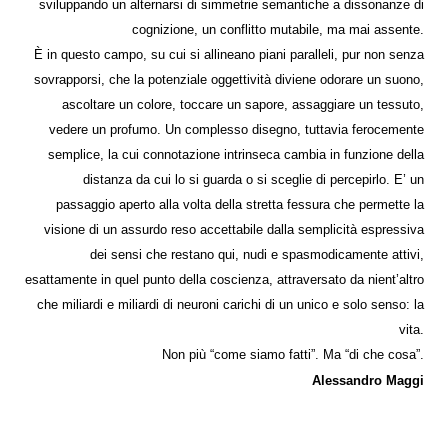
sviluppando un alternarsi di simmetrie semantiche a dissonanze di
cognizione, un conflitto mutabile, ma mai assente.
È in questo campo, su cui si allineano piani paralleli, pur non senza
sovrapporsi, che la potenziale oggettività diviene odorare un suono,
ascoltare un colore, toccare un sapore, assaggiare un tessuto,
vedere un profumo. Un complesso disegno, tuttavia ferocemente
semplice, la cui connotazione intrinseca cambia in funzione della
distanza da cui lo si guarda o si sceglie di percepirlo. E’ un
passaggio aperto alla volta della stretta fessura che permette la
visione di un assurdo reso accettabile dalla semplicità espressiva
dei sensi che restano qui, nudi e spasmodicamente attivi,
esattamente in quel punto della coscienza, attraversato da nient’altro
che miliardi e miliardi di neuroni carichi di un unico e solo senso: la
vita.
Non più “come siamo fatti”. Ma “di che cosa”.
Alessandro Maggi