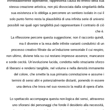
irrimediabilmente dipendente, rappresenta causa ed effetto della sua
stessa creazione artistica, non più dissociata dalla singolarità della
sua esistenza e lo obbliga a percorrere un sentiero isolato in cui il
solo punto fermo resta la plausibilità di una infinita serie di universi
possibili nei quali ogni tangibilità può rappresentare il contrario di ciò
che è.
La riflessione percorre questa suggestione; non il racconto quindi,
ma il divenire e la resa delle infinite varianti conduttrici di un
processo creativo filtrate da un’induzione sensoriale il cui respiro,
non ultimo, diviene tela su cui restano impresse assenze, mancanze
e sorde cecità. Un’evoluzione lucida, condotta nello straziante sforzo
di liberarsi e rendersi tangibile, nel volume e nella densità immanente
del colore, che smette la sua primaria connotazione e assume i
termini di sensi altri e potenzialmente distanti, ponendo in essere
una deriva che trova nel suo rovescio la realtà di opera d’arte.
Lo spettacolo accompagna questa non-logica dei sensi, attraverso
uno sfiorarsi dei personaggi che fonde il desiderio alla necessità,