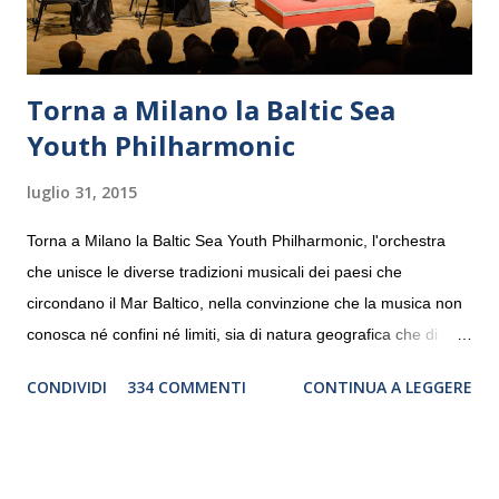
Torna a Milano la Baltic Sea
Youth Philharmonic
luglio 31, 2015
Torna a Milano la Baltic Sea Youth Philharmonic, l'orchestra
che unisce le diverse tradizioni musicali dei paesi che
circondano il Mar Baltico, nella convinzione che la musica non
conosca né confini né limiti, sia di natura geografica che di
genere. Il tour, realizzato grazie al sostegno di Saipem,
CONDIVIDI
334 COMMENTI
CONTINUA A LEGGERE
debutterà il 10 settembre a Heiden, in Germania, e toccherà, in
dieci giorni, nove differenti città in Svizzera, Italia, Danimarca e
Polonia. In Italia la Baltic Sea Youth Philharmonic sarà a Milano
il 14 settembre nel suggestivo contesto della Basilica di Santa