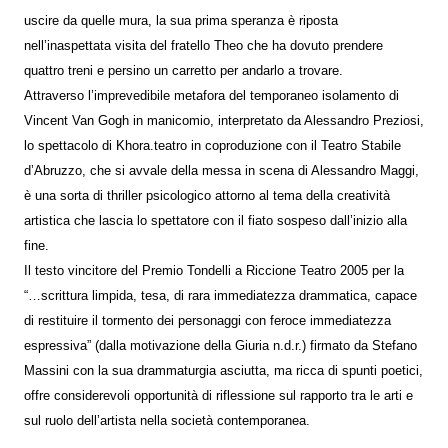
uscire da quelle mura, la sua prima speranza è riposta
nell’inaspettata visita del fratello Theo che ha dovuto prendere
quattro treni e persino un carretto per andarlo a trovare.
Attraverso l’imprevedibile metafora del temporaneo isolamento di
Vincent Van Gogh in manicomio, interpretato da Alessandro Preziosi,
lo spettacolo di Khora.teatro in coproduzione con il Teatro Stabile
d’Abruzzo, che si avvale della messa in scena di Alessandro Maggi,
è una sorta di thriller psicologico attorno al tema della creatività
artistica che lascia lo spettatore con il fiato sospeso dall’inizio alla
fine.
Il testo vincitore del Premio Tondelli a Riccione Teatro 2005 per la
“…scrittura limpida, tesa, di rara immediatezza drammatica, capace
di restituire il tormento dei personaggi con feroce immediatezza
espressiva” (dalla motivazione della Giuria n.d.r.) firmato da Stefano
Massini con la sua drammaturgia asciutta, ma ricca di spunti poetici,
offre considerevoli opportunità di riflessione sul rapporto tra le arti e
sul ruolo dell’artista nella società contemporanea.