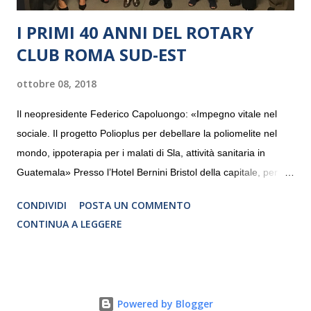
I PRIMI 40 ANNI DEL ROTARY
CLUB ROMA SUD-EST
ottobre 08, 2018
Il neopresidente Federico Capoluongo: «Impegno vitale nel
sociale. Il progetto Polioplus per debellare la poliomelite nel
mondo, ippoterapia per i malati di Sla, attività sanitaria in
Guatemala» Presso l’Hotel Bernini Bristol della capitale, per la
prima volta, sono stati presentati alla stampa i progetti in
CONDIVIDI
POSTA UN COMMENTO
programmazione del Rotary Club Roma Sud-Est che festeggia
CONTINUA A LEGGERE
i quaranta anni di attività. Un’occasione per raccontare al
mondo esterno i valori in cui il Club crede fermamente e che
muovono le azioni dei soci che lo compongono. Infatti le attività
che svolge il Rotary sono principalmente di volontariato e
Powered by Blogger
riguardano sia il territorio che le missioni all’estero in paesi in