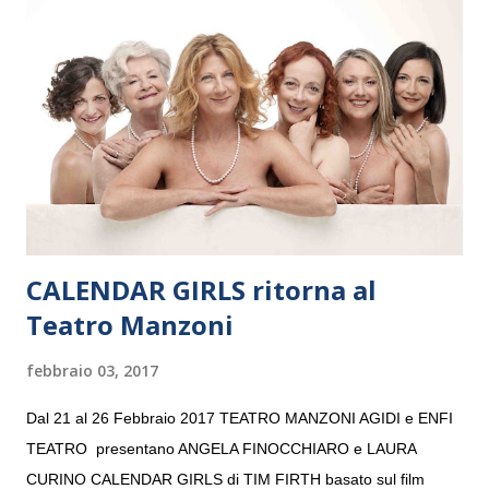
e a Verona il 15 settembre al Teatro Filarmonico per il festival
“Settembre dell’Accademia” dove si esibirà per il secondo anno
consecutivo. Il pubblico milanese avrà il piacere di applaudire i
giovani artisti della Baltic Sea Youth Philharmonic per la quarta
volta. L’orchestra, fondata nel 2008 da Kristjan Järvi (affiancato
da un prestigioso consiglio di consulent...
CALENDAR GIRLS ritorna al
Teatro Manzoni
febbraio 03, 2017
Dal 21 al 26 Febbraio 2017 TEATRO MANZONI AGIDI e ENFI
TEATRO presentano ANGELA FINOCCHIARO e LAURA
CURINO CALENDAR GIRLS di TIM FIRTH basato sul film