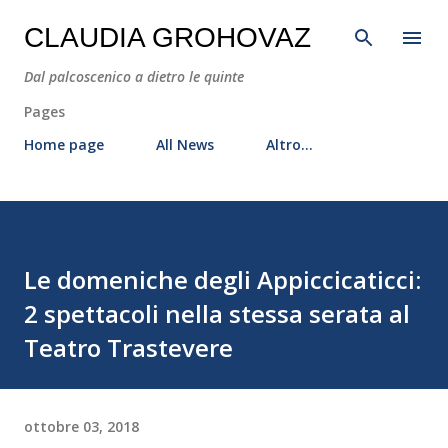
Passa ai contenuti principali
CLAUDIA GROHOVAZ
Dal palcoscenico a dietro le quinte
Pages
Home page
All News
Altro…
Le domeniche degli Appiccicaticci:
2 spettacoli nella stessa serata al
Teatro Trastevere
ottobre 03, 2018