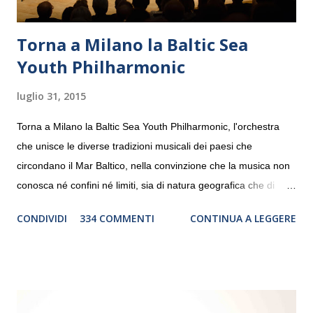
Torna a Milano la Baltic Sea
Youth Philharmonic
luglio 31, 2015
Torna a Milano la Baltic Sea Youth Philharmonic, l'orchestra
che unisce le diverse tradizioni musicali dei paesi che
circondano il Mar Baltico, nella convinzione che la musica non
conosca né confini né limiti, sia di natura geografica che di
genere. Il tour, realizzato grazie al sostegno di Saipem,
CONDIVIDI
334 COMMENTI
CONTINUA A LEGGERE
debutterà il 10 settembre a Heiden, in Germania, e toccherà, in
dieci giorni, nove differenti città in Svizzera, Italia, Danimarca e
Polonia. In Italia la Baltic Sea Youth Philharmonic sarà a Milano
il 14 settembre nel suggestivo contesto della Basilica di Santa
Maria delle Grazie, ospite dell’Associazione Musicale ArteViva,