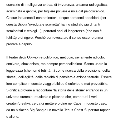
esercizio di intelligenza critica, di irriverenza; un’arma radiografica,
acuminata e gentile, per togliere polvere e noia dal palcoscenico.
Cinque instancabili contaminatori, cinque sorridenti secchioni (per
questa Bibbia “riveduta e scorretta” hanno studiato più di tanti
seminaristi e teologi…), portatori sani di leggerezza (che non è
futilità) e di rigore. Perché per rovesciare il senso occorre prima
provare a capirlo.
Il teatro degli Oblivion è polifonico, meticcio, seriamente ridicolo,
onnivoro, citazionista, ma sempre personalissimo. Sanno usare la
leggerezza (che non è futilità…) come ricerca della precisione, della
sintesi, dell’agilità, della rapidità di pensiero e azione teatrale. Essere
loro complice in questo viaggio biblico è euforico e mai prevedibile.
Significa provare a raccontare “la storia delle storie” entrando in un
universo surreale, musicale e pittorico che, come tutti i veri
creatori/creativi, cerca di mettere ordine nel Caos. In questo caso,
da un bislacco Big Bang a un novello Jesus Christ Superstar rapper
e alieno.