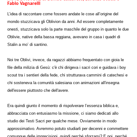
Fabio Vagnarelli
L’idea di raccontare come fossero andate le cose all’origine del
mondo stuzzicava gli Oblivion da anni. Ad essere completamente
onesti, stuzzicava solo la parte maschile del gruppo in quanto le due
Oblivie, native della bassa reggiana, avevano in casa i quadri di
Stalin a mo’ di santino.
Noi tre Oblivi, invece, da ragazzi abbiamo frequentato con gioia le
file della milizia di Gesù: c'è chi dirigeva i sacri cori e guidava i boy
scout tra i sentieri della fede, chi strutturava cammini di catechesi e
chi sosteneva la comunità salesiana con animazioni all'insegna
dell'essere piuttosto che dell'avere.
Era quindi giunto il momento di rispolverare l’essenza biblica e,
abbracciata con entusiasmo la missione, ci siamo dedicati allo
studio dei Testi Sacri per qualche mese. Ovviamente in modo
approssimativo. Avremmo potuto studiarli per decenni e commettere
comunque delle imprecisioni, quindi perché sforzarsi? E poi, perché