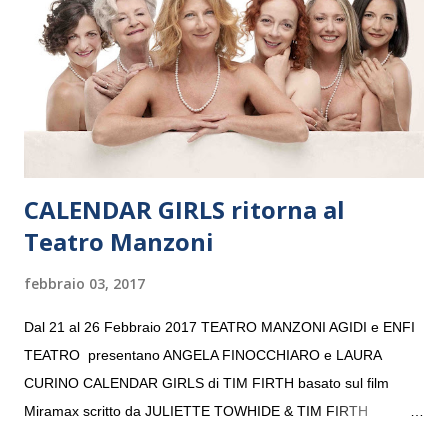
consecutivo. Il pubblico milanese avrà il piacere di applaudire i
giovani artisti della Baltic Sea Youth Philharmonic per la quarta
volta. L’orchestra, fondata nel 2008 da Kristjan Järvi (affiancato
da un prestigioso consiglio di consulent...
CALENDAR GIRLS ritorna al
Teatro Manzoni
febbraio 03, 2017
Dal 21 al 26 Febbraio 2017 TEATRO MANZONI AGIDI e ENFI
TEATRO presentano ANGELA FINOCCHIARO e LAURA
CURINO CALENDAR GIRLS di TIM FIRTH basato sul film
Miramax scritto da JULIETTE TOWHIDE & TIM FIRTH
Traduzione e adattamento STEFANIA BERTOLA Regia