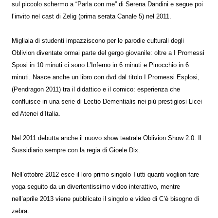
sul piccolo schermo a “Parla con me” di Serena Dandini e segue poi
l’invito nel cast di Zelig (prima serata Canale 5) nel 2011.
Migliaia di studenti impazziscono per le parodie culturali degli
Oblivion diventate ormai parte del gergo giovanile: oltre a I Promessi
Sposi in 10 minuti ci sono L’Inferno in 6 minuti e Pinocchio in 6
minuti. Nasce anche un libro con dvd dal titolo I Promessi Esplosi,
(Pendragon 2011) tra il didattico e il comico: esperienza che
confluisce in una serie di Lectio Dementialis nei più prestigiosi Licei
ed Atenei d’Italia.
Nel 2011 debutta anche il nuovo show teatrale Oblivion Show 2.0. Il
Sussidiario sempre con la regia di Gioele Dix.
Nell’ottobre 2012 esce il loro primo singolo Tutti quanti voglion fare
yoga seguito da un divertentissimo video interattivo, mentre
nell’aprile 2013 viene pubblicato il singolo e video di C’è bisogno di
zebra.