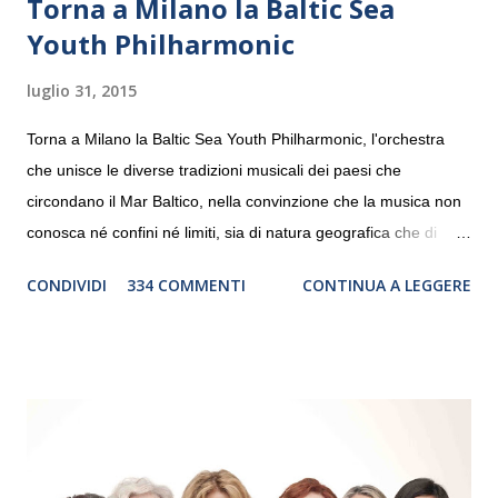
Torna a Milano la Baltic Sea
Youth Philharmonic
luglio 31, 2015
Torna a Milano la Baltic Sea Youth Philharmonic, l'orchestra
che unisce le diverse tradizioni musicali dei paesi che
circondano il Mar Baltico, nella convinzione che la musica non
conosca né confini né limiti, sia di natura geografica che di
genere. Il tour, realizzato grazie al sostegno di Saipem,
CONDIVIDI
334 COMMENTI
CONTINUA A LEGGERE
debutterà il 10 settembre a Heiden, in Germania, e toccherà, in
dieci giorni, nove differenti città in Svizzera, Italia, Danimarca e
Polonia. In Italia la Baltic Sea Youth Philharmonic sarà a Milano
il 14 settembre nel suggestivo contesto della Basilica di Santa
Maria delle Grazie, ospite dell’Associazione Musicale ArteViva,
e a Verona il 15 settembre al Teatro Filarmonico per il festival
“Settembre dell’Accademia” dove si esibirà per il secondo anno