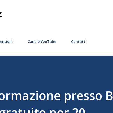
Passa ai contenuti principali
Z
ensioni
Canale YouTube
Contatti
Formazione presso
gratuito per 20