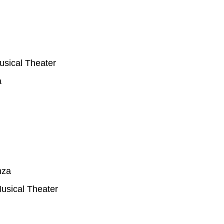
usical Theater
a
nza
Musical Theater