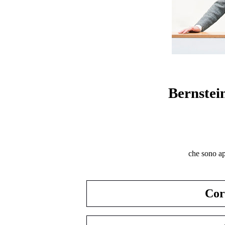
Bernstei
che sono ape
Cor