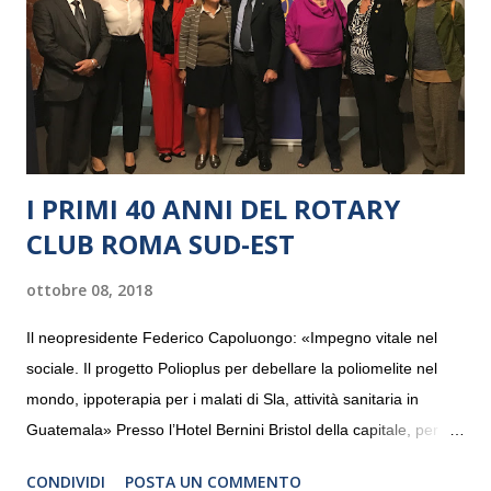
I PRIMI 40 ANNI DEL ROTARY
CLUB ROMA SUD-EST
ottobre 08, 2018
Il neopresidente Federico Capoluongo: «Impegno vitale nel
sociale. Il progetto Polioplus per debellare la poliomelite nel
mondo, ippoterapia per i malati di Sla, attività sanitaria in
Guatemala» Presso l’Hotel Bernini Bristol della capitale, per la
prima volta, sono stati presentati alla stampa i progetti in
CONDIVIDI
POSTA UN COMMENTO
programmazione del Rotary Club Roma Sud-Est che festeggia