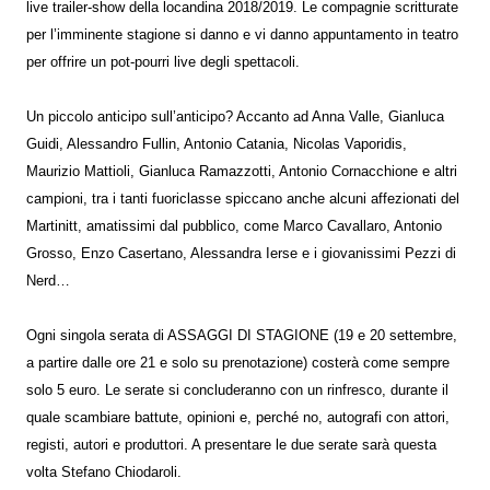
live trailer-show della locandina 2018/2019. Le compagnie scritturate
per l’imminente stagione si danno e vi danno appuntamento in teatro
per offrire un pot-pourri live degli spettacoli.
Un piccolo anticipo sull’anticipo? Accanto ad Anna Valle, Gianluca
Guidi, Alessandro Fullin, Antonio Catania, Nicolas Vaporidis,
Maurizio Mattioli, Gianluca Ramazzotti, Antonio Cornacchione e altri
campioni, tra i tanti fuoriclasse spiccano anche alcuni affezionati del
Martinitt, amatissimi dal pubblico, come Marco Cavallaro, Antonio
Grosso, Enzo Casertano, Alessandra Ierse e i giovanissimi Pezzi di
Nerd…
Ogni singola serata di ASSAGGI DI STAGIONE (19 e 20 settembre,
a partire dalle ore 21 e solo su prenotazione) costerà come sempre
solo 5 euro. Le serate si concluderanno con un rinfresco, durante il
quale scambiare battute, opinioni e, perché no, autografi con attori,
registi, autori e produttori. A presentare le due serate sarà questa
volta Stefano Chiodaroli.