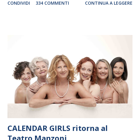
CONDIVIDI
334 COMMENTI
CONTINUA A LEGGERE
debutterà il 10 settembre a Heiden, in Germania, e toccherà, in
dieci giorni, nove differenti città in Svizzera, Italia, Danimarca e
Polonia. In Italia la Baltic Sea Youth Philharmonic sarà a Milano
il 14 settembre nel suggestivo contesto della Basilica di Santa
Maria delle Grazie, ospite dell’Associazione Musicale ArteViva,
e a Verona il 15 settembre al Teatro Filarmonico per il festival
“Settembre dell’Accademia” dove si esibirà per il secondo anno
consecutivo. Il pubblico milanese avrà il piacere di applaudire i
giovani artisti della Baltic Sea Youth Philharmonic per la quarta
volta. L’orchestra, fondata nel 2008 da Kristjan Järvi (affiancato
da un prestigioso consiglio di consulent...
CALENDAR GIRLS ritorna al
Teatro Manzoni