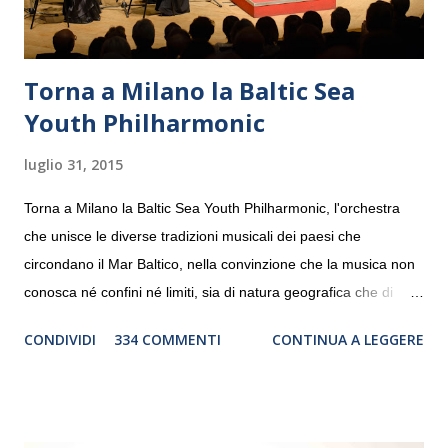
Torna a Milano la Baltic Sea
Youth Philharmonic
luglio 31, 2015
Torna a Milano la Baltic Sea Youth Philharmonic, l'orchestra
che unisce le diverse tradizioni musicali dei paesi che
circondano il Mar Baltico, nella convinzione che la musica non
conosca né confini né limiti, sia di natura geografica che di
genere. Il tour, realizzato grazie al sostegno di Saipem,
CONDIVIDI
334 COMMENTI
CONTINUA A LEGGERE
debutterà il 10 settembre a Heiden, in Germania, e toccherà, in
dieci giorni, nove differenti città in Svizzera, Italia, Danimarca e
Polonia. In Italia la Baltic Sea Youth Philharmonic sarà a Milano
il 14 settembre nel suggestivo contesto della Basilica di Santa