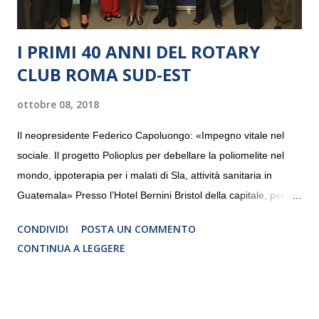
I PRIMI 40 ANNI DEL ROTARY
CLUB ROMA SUD-EST
ottobre 08, 2018
Il neopresidente Federico Capoluongo: «Impegno vitale nel
sociale. Il progetto Polioplus per debellare la poliomelite nel
mondo, ippoterapia per i malati di Sla, attività sanitaria in
Guatemala» Presso l’Hotel Bernini Bristol della capitale, per la
prima volta, sono stati presentati alla stampa i progetti in
CONDIVIDI
POSTA UN COMMENTO
programmazione del Rotary Club Roma Sud-Est che festeggia
CONTINUA A LEGGERE
i quaranta anni di attività. Un’occasione per raccontare al
mondo esterno i valori in cui il Club crede fermamente e che
muovono le azioni dei soci che lo compongono. Infatti le attività
che svolge il Rotary sono principalmente di volontariato e