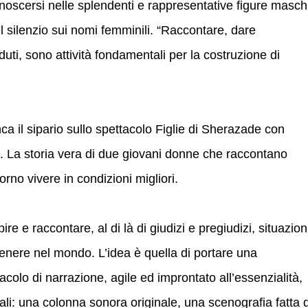
conoscersi nelle splendenti e rappresentative figure maschi
el silenzio sui nomi femminili. “Raccontare, dare
aduti, sono attività fondamentali per la costruzione di
ca il sipario sullo spettacolo Figlie di Sherazade con
. La storia vera di due giovani donne che raccontano
rno vivere in condizioni migliori.
re e raccontare, al di là di giudizi e pregiudizi, situazion
 genere nel mondo. L’idea è quella di portare una
colo di narrazione, agile ed improntato all’essenzialità,
urali: una colonna sonora originale, una scenografia fatta d