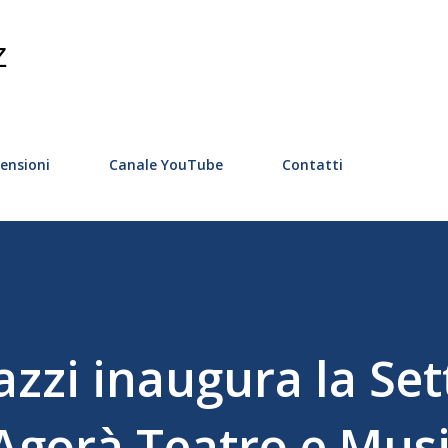
Passa ai contenuti principali
Z
ensioni
Canale YouTube
Contatti
azzi inaugura la Se
 Agorà Teatro e Mus