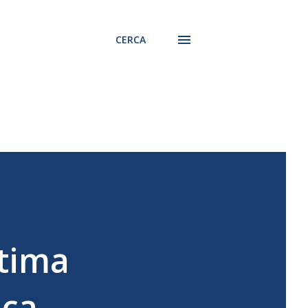
CERCA
ttima
ica