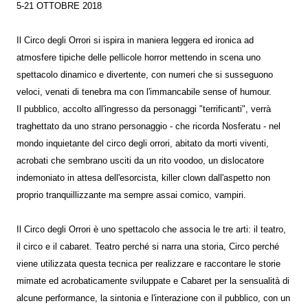
5-21 OTTOBRE 2018
Il Circo degli Orrori si ispira in maniera leggera ed ironica ad
atmosfere tipiche delle pellicole horror mettendo in scena uno
spettacolo dinamico e divertente, con numeri che si susseguono
veloci, venati di tenebra ma con l'immancabile sense of humour.
Il pubblico, accolto all'ingresso da personaggi "terrificanti", verrà
traghettato da uno strano personaggio - che ricorda Nosferatu - nel
mondo inquietante del circo degli orrori, abitato da morti viventi,
acrobati che sembrano usciti da un rito voodoo, un dislocatore
indemoniato in attesa dell'esorcista, killer clown dall'aspetto non
proprio tranquillizzante ma sempre assai comico, vampiri.
Il Circo degli Orrori è uno spettacolo che associa le tre arti: il teatro,
il circo e il cabaret. Teatro perché si narra una storia, Circo perché
viene utilizzata questa tecnica per realizzare e raccontare le storie
mimate ed acrobaticamente sviluppate e Cabaret per la sensualità di
alcune performance, la sintonia e l'interazione con il pubblico, con un