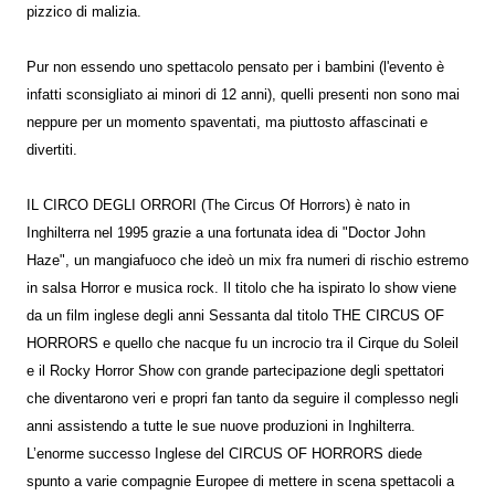
pizzico di malizia.
Pur non essendo uno spettacolo pensato per i bambini (l'evento è
infatti sconsigliato ai minori di 12 anni), quelli presenti non sono mai
neppure per un momento spaventati, ma piuttosto affascinati e
divertiti.
IL CIRCO DEGLI ORRORI (The Circus Of Horrors) è nato in
Inghilterra nel 1995 grazie a una fortunata idea di "Doctor John
Haze", un mangiafuoco che ideò un mix fra numeri di rischio estremo
in salsa Horror e musica rock. Il titolo che ha ispirato lo show viene
da un film inglese degli anni Sessanta dal titolo THE CIRCUS OF
HORRORS e quello che nacque fu un incrocio tra il Cirque du Soleil
e il Rocky Horror Show con grande partecipazione degli spettatori
che diventarono veri e propri fan tanto da seguire il complesso negli
anni assistendo a tutte le sue nuove produzioni in Inghilterra.
L’enorme successo Inglese del CIRCUS OF HORRORS diede
spunto a varie compagnie Europee di mettere in scena spettacoli a