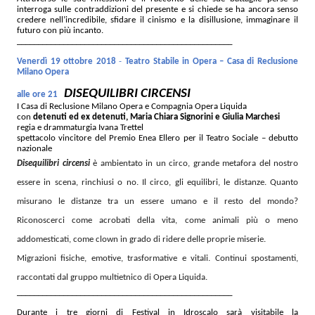
interroga sulle contraddizioni del presente e si chiede se ha ancora senso
credere nell’incredibile, sfidare il cinismo e la disillusione, immaginare il
futuro con più incanto.
______________________________
_____________________
Venerdì 19 ottobre 2018
-
Teatro Stabile in Opera – Casa di Reclusione
Milano Opera
DISEQUILIBRI CIRCENSI
alle ore 21
I Casa di Reclusione Milano Opera e Compagnia Opera Liquida
con
detenuti ed ex detenuti, Maria Chiara Signorini e Giulia Marchesi
regia e drammaturgia Ivana Trettel
spettacolo vincitore del Premio Enea Ellero per il Teatro Sociale – debutto
nazionale
Disequilibri circensi
è ambientato in un circo, grande metafora del nostro
essere in scena, rinchiusi o no. Il circo, gli equilibri, le distanze. Quanto
misurano le distanze tra un essere umano e il resto del mondo?
Riconoscerci come acrobati della vita, come animali più o meno
addomesticati, come clown in grado di ridere delle proprie miserie.
Migrazioni fisiche, emotive, trasformative e vitali. Continui spostamenti,
raccontati dal gruppo multietnico di Opera Liquida.
______________________________
_____________________
Durante i tre giorni di Festival in Idroscalo sarà visitabile la