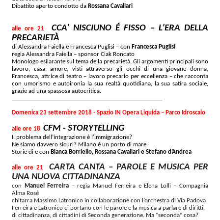
Dibattito aperto condotto da
Rossana Cavallari
CCA’ NISCIUNO É FISSO – L’ERA DELLA
alle ore 21
PRECARIETÀ
di Alessandra Faiella e Francesca Puglisi – con
Francesca Puglisi
regia Alessandra Faiella – sponsor Ciak Roncato
Monologo esilarante sul tema della precarietà. Gli argomenti principali sono
lavoro, casa, amore, visti attraverso gli occhi di una giovane donna,
Francesca, attrice di teatro – lavoro precario per eccellenza – che racconta
con umorismo e autoironia la sua realtà quotidiana, la sua satira sociale,
grazie ad una spassosa autocritica.
______________________________
_____________________
Domenica 23 settembre 2018 -
Spazio IN Opera Liquida – Parco Idroscalo
CFM - STORYTELLING
alle ore 18
Il problema dell’integrazione è l’immigrazione?
Ne siamo davvero sicuri? Milano è un porto di mare
Storie di e con
Bianca Borriello, Rossana Cavallari e Stefano d’Andrea
CARTA CANTA – PAROLE E MUSICA PER
alle ore 21
UNA NUOVA CITTADINANZA
con
Manuel Ferreira
– regia Manuel Ferreira e Elena Lolli – Compagnia
Alma Rosè
chitarra Massimo Latronico in collaborazione con l’orchestra di Via Padova
Ferreira e Latronico ci portano con le parole e la musica a parlare di diritti,
di cittadinanza, di cittadini di Seconda generazione. Ma “seconda” cosa?