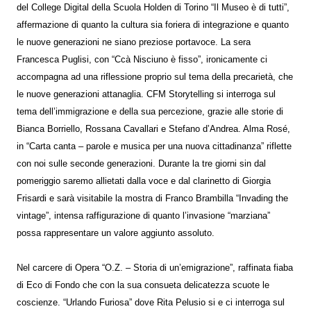
del College Digital della Scuola Holden di Torino “Il Museo è di tutti”,
affermazione di quanto la cultura sia foriera di integrazione e quanto
le nuove generazioni ne siano preziose portavoce. La sera
Francesca Puglisi, con “Ccà Nisciuno è fisso”, ironicamente ci
accompagna ad una riflessione proprio sul tema della precarietà, che
le nuove generazioni attanaglia. CFM Storytelling si interroga sul
tema dell’immigrazione e della sua percezione, grazie alle storie di
Bianca Borriello, Rossana Cavallari e Stefano d’Andrea. Alma Rosé,
in “Carta canta – parole e musica per una nuova cittadinanza” riflette
con noi sulle seconde generazioni. Durante la tre giorni sin dal
pomeriggio saremo allietati dalla voce e dal clarinetto di Giorgia
Frisardi e sarà visitabile la mostra di Franco Brambilla “Invading the
vintage”, intensa raffigurazione di quanto l’invasione “marziana”
possa rappresentare un valore aggiunto assoluto.
Nel carcere di Opera “O.Z. – Storia di un’emigrazione”, raffinata fiaba
di Eco di Fondo che con la sua consueta delicatezza scuote le
coscienze. “Urlando Furiosa” dove Rita Pelusio si e ci interroga sul