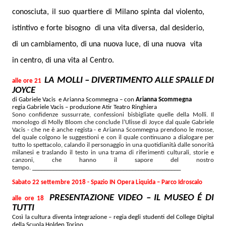
conosciuta, il suo quartiere di Milano spinta dal violento,
istintivo e forte bisogno di una vita diversa, dal desiderio,
di un cambiamento, di una nuova luce, di una nuova vita
in centro, di una vita al Centro.
LA MOLLI – DIVERTIMENTO ALLE SPALLE DI
alle ore 21
JOYCE
di Gabriele Vacis e Arianna Scommegna – con
Arianna Scommegna
regia Gabriele Vacis – produzione Atir Teatro Ringhiera
Sono confidenze sussurrate, confessioni bisbigliate quelle della Molli. Il
monologo di Molly Bloom che conclude l’Ulisse di Joyce dal quale Gabriele
Vacis - che ne è anche regista - e Arianna Scommegna prendono le mosse,
del quale colgono le suggestioni e con il quale continuano a dialogare per
tutto lo spettacolo, calando il personaggio in una quotidianità dalle sonorità
milanesi e traslando il testo in una trama di riferimenti culturali, storie e
canzoni, che hanno il sapore del nostro
tempo.
______________________________
___________________
Sabato 22 settembre 2018 -
Spazio IN Opera Liquida – Parco Idroscalo
PRESENTAZIONE VIDEO – IL MUSEO É DI
alle ore 18
TUTTI
Così la cultura diventa integrazione – regia degli studenti del College Digital
della Scuola Holden Torino