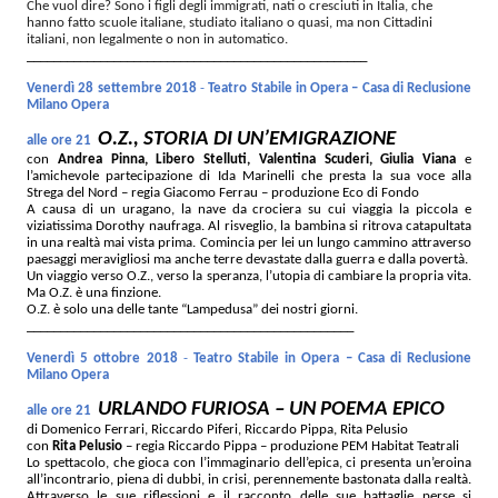
Che vuol dire? Sono i figli degli immigrati, nati o cresciuti in Italia, che
hanno fatto scuole italiane, studiato italiano o quasi, ma non Cittadini
italiani, non legalmente o non in automatico.
______________________________
_____________________
Venerdì 28 settembre 2018
-
Teatro Stabile in Opera – Casa di Reclusione
Milano Opera
O.Z., STORIA DI UN’EMIGRAZIONE
alle ore 21
con
Andrea Pinna, Libero Stelluti, Valentina Scuderi, Giulia Viana
e
l’amichevole partecipazione di Ida Marinelli
che presta la sua voce alla
Strega del Nord – regia Giacomo Ferrau – produzione Eco di Fondo
A causa di un uragano, la nave da crociera su cui viaggia la piccola e
viziatissima Dorothy naufraga. Al risveglio, la bambina si ritrova catapultata
in una realtà mai vista prima. Comincia per lei un lungo cammino attraverso
paesaggi meravigliosi ma anche terre devastate dalla guerra e dalla povertà.
Un viaggio verso O.Z., verso la speranza, l’utopia di cambiare la propria vita.
Ma O.Z. è una finzione.
O.Z. è solo una delle tante “Lampedusa” dei nostri giorni.
______________________________
___________________
Venerdì 5 ottobre 2018
-
Teatro Stabile in Opera – Casa di Reclusione
Milano Opera
URLANDO FURIOSA – UN POEMA EPICO
alle ore 21
di Domenico Ferrari, Riccardo Piferi, Riccardo Pippa, Rita Pelusio
con
Rita Pelusio
– regia Riccardo Pippa – produzione PEM Habitat Teatrali
Lo spettacolo, che gioca con l’immaginario dell’epica, ci presenta un’eroina
all’incontrario, piena di dubbi, in crisi, perennemente bastonata dalla realtà.
Attraverso le sue riflessioni e il racconto delle sue battaglie perse si