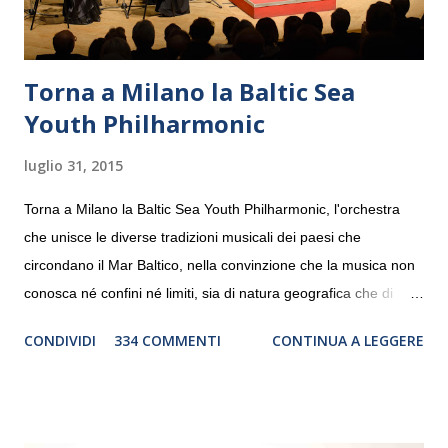
Torna a Milano la Baltic Sea
Youth Philharmonic
luglio 31, 2015
Torna a Milano la Baltic Sea Youth Philharmonic, l'orchestra
che unisce le diverse tradizioni musicali dei paesi che
circondano il Mar Baltico, nella convinzione che la musica non
conosca né confini né limiti, sia di natura geografica che di
genere. Il tour, realizzato grazie al sostegno di Saipem,
CONDIVIDI
334 COMMENTI
CONTINUA A LEGGERE
debutterà il 10 settembre a Heiden, in Germania, e toccherà, in
dieci giorni, nove differenti città in Svizzera, Italia, Danimarca e
Polonia. In Italia la Baltic Sea Youth Philharmonic sarà a Milano
il 14 settembre nel suggestivo contesto della Basilica di Santa