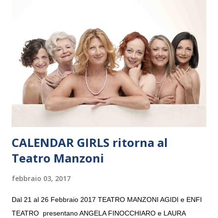
Maria delle Grazie, ospite dell’Associazione Musicale ArteViva,
e a Verona il 15 settembre al Teatro Filarmonico per il festival
“Settembre dell’Accademia” dove si esibirà per il secondo anno
consecutivo. Il pubblico milanese avrà il piacere di applaudire i
giovani artisti della Baltic Sea Youth Philharmonic per la quarta
volta. L’orchestra, fondata nel 2008 da Kristjan Järvi (affiancato
da un prestigioso consiglio di consulent...
CALENDAR GIRLS ritorna al
Teatro Manzoni
febbraio 03, 2017
Dal 21 al 26 Febbraio 2017 TEATRO MANZONI AGIDI e ENFI
TEATRO presentano ANGELA FINOCCHIARO e LAURA