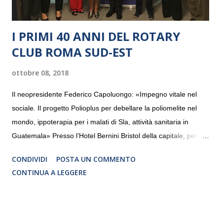
I PRIMI 40 ANNI DEL ROTARY
CLUB ROMA SUD-EST
ottobre 08, 2018
Il neopresidente Federico Capoluongo: «Impegno vitale nel
sociale. Il progetto Polioplus per debellare la poliomelite nel
mondo, ippoterapia per i malati di Sla, attività sanitaria in
Guatemala» Presso l’Hotel Bernini Bristol della capitale, per la
prima volta, sono stati presentati alla stampa i progetti in
CONDIVIDI
POSTA UN COMMENTO
programmazione del Rotary Club Roma Sud-Est che festeggia
CONTINUA A LEGGERE
i quaranta anni di attività. Un’occasione per raccontare al
mondo esterno i valori in cui il Club crede fermamente e che
muovono le azioni dei soci che lo compongono. Infatti le attività
che svolge il Rotary sono principalmente di volontariato e