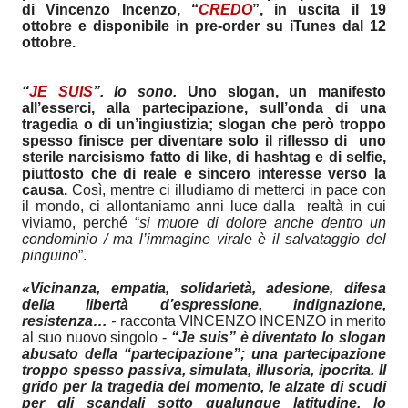
di Vincenzo Incenzo, “
CREDO
”, in uscita il 19
ottobre e disponibile in pre-order su iTunes dal 12
ottobre.
“
JE SUIS
”. Io sono.
Uno slogan, un manifesto
all’esserci, alla partecipazione, sull’onda di una
tragedia o di un’ingiustizia; slogan che però troppo
spesso finisce per diventare solo il riflesso di uno
sterile narcisismo fatto di like, di hashtag e di selfie,
piuttosto che di reale e sincero interesse verso la
causa.
Così, mentre ci illudiamo di metterci in pace con
il mondo, ci allontaniamo anni luce dalla realtà in cui
viviamo, perché “
si muore di dolore anche dentro un
condominio / ma l’immagine virale è il salvataggio del
pinguino
”.
«Vicinanza, empatia, solidarietà, adesione, difesa
della libertà d’espressione, indignazione,
resistenza…
-
racconta VINCENZO INCENZO in merito
al suo nuovo singolo -
“Je suis” è diventato lo slogan
abusato della “partecipazione”; una partecipazione
troppo spesso passiva, simulata, illusoria, ipocrita. Il
grido per la tragedia del momento, le alzate di scudi
per gli scandali sotto qualunque latitudine, lo