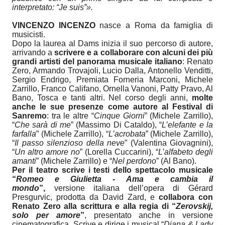
interpretato: “Je suis”».
VINCENZO INCENZO
nasce a Roma da famiglia di
musicisti.
Dopo la laurea al Dams inizia il suo percorso di autore,
arrivando a
scrivere e a collaborare con alcuni dei più
grandi artisti del panorama musicale italiano
: Renato
Zero, Armando Trovajoli, Lucio Dalla, Antonello Venditti,
Sergio Endrigo, Premiata Forneria Marconi, Michele
Zarrillo, Franco Califano, Ornella Vanoni, Patty Pravo, Al
Bano, Tosca e tanti altri. Nel corso degli anni,
molte
anche le sue presenze come autore al Festival di
Sanremo
: tra le altre “
Cinque Giorni
” (Michele Zarrillo),
“
Che sarà di me
” (Massimo Di Cataldo), “
L’elefante e la
farfalla
” (Michele Zarrillo), “
L’acrobata
” (Michele Zarrillo),
“
Il passo silenzioso della neve
” (Valentina Giovagnini),
“
Un altro amore no
” (Lorella Cuccarini), “
L’alfabeto degli
amanti
” (Michele Zarrillo) e “
Nel perdono
” (Al Bano).
Per il teatro scrive i testi dello spettacolo musicale
“
Romeo e Giulietta - Ama e cambia il
mondo
”,
versione italiana dell’opera di Gérard
Presgurvic, prodotta da David Zard, e
collabora con
Renato Zero alla scrittura e alla regia di “
Zerovskij,
solo per amore
”
, presentato anche in versione
cinematografica. Scrive e dirige i musical “
Diana & Lady