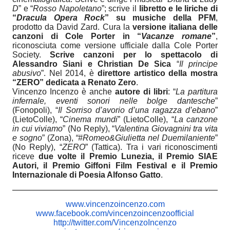
D
” e “
Rosso Napoletano
”; scrive il
libretto e le liriche di
“
Dracula Opera Rock
” su musiche della PFM
,
prodotto da David Zard. Cura la
versione italiana delle
canzoni di Cole Porter in “
Vacanze romane
”
,
riconosciuta come versione ufficiale dalla Cole Porter
Society.
Scrive canzoni per lo spettacolo di
Alessandro Siani e Christian De Sica
“
Il principe
abusivo
”. Nel 2014, è
direttore artistico della mostra
“ZERO” dedicata a Renato Zero
.
Vincenzo Incenzo è anche
autore di libri
: “
La partitura
infernale, eventi sonori nelle bolge dantesche
”
(Fonopoli), “
Il Sorriso d’avorio d’una ragazza d’ebano
”
(LietoColle), “
Cinema mundi
” (LietoColle), “
La canzone
in cui viviamo
” (No Reply), “
Valentina Giovagnini tra vita
e sogno
” (Zona),
“#Romeo&Giulietta nel Duemilaniente
”
(No Reply), “
ZERO
” (Tattica). Tra i vari riconoscimenti
riceve
due volte il Premio Lunezia, il Premio SIAE
Autori, il Premio Giffoni Film Festival e il Premio
Internazionale di Poesia Alfonso Gatto
.
www.vincenzoincenzo.com
www.facebook.com/
vincenzoincenzoofficial
http://twitter.com/
VincenzoIncenzo