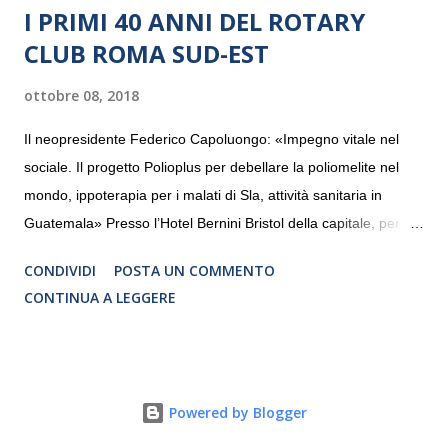
I PRIMI 40 ANNI DEL ROTARY
CLUB ROMA SUD-EST
ottobre 08, 2018
Il neopresidente Federico Capoluongo: «Impegno vitale nel
sociale. Il progetto Polioplus per debellare la poliomelite nel
mondo, ippoterapia per i malati di Sla, attività sanitaria in
Guatemala» Presso l’Hotel Bernini Bristol della capitale, per la
prima volta, sono stati presentati alla stampa i progetti in
CONDIVIDI
POSTA UN COMMENTO
programmazione del Rotary Club Roma Sud-Est che festeggia
CONTINUA A LEGGERE
i quaranta anni di attività. Un’occasione per raccontare al
mondo esterno i valori in cui il Club crede fermamente e che
muovono le azioni dei soci che lo compongono. Infatti le attività
che svolge il Rotary sono principalmente di volontariato e
Powered by Blogger
riguardano sia il territorio che le missioni all’estero in paesi in
via di sviluppo.