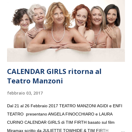
“Settembre dell’Accademia” dove si esibirà per il secondo anno
consecutivo. Il pubblico milanese avrà il piacere di applaudire i
giovani artisti della Baltic Sea Youth Philharmonic per la quarta
volta. L’orchestra, fondata nel 2008 da Kristjan Järvi (affiancato
da un prestigioso consiglio di consulent...
CALENDAR GIRLS ritorna al
Teatro Manzoni
febbraio 03, 2017
Dal 21 al 26 Febbraio 2017 TEATRO MANZONI AGIDI e ENFI
TEATRO presentano ANGELA FINOCCHIARO e LAURA
CURINO CALENDAR GIRLS di TIM FIRTH basato sul film
Miramax scritto da JULIETTE TOWHIDE & TIM FIRTH