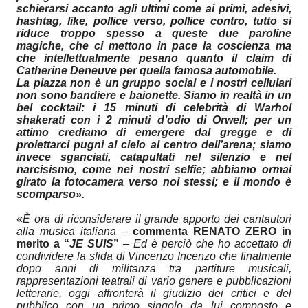
schierarsi accanto agli ultimi come ai primi, adesivi,
hashtag, like, pollice verso, pollice contro, tutto si
riduce troppo spesso a queste due paroline
magiche, che ci mettono in pace la coscienza ma
che intellettualmente pesano quanto il claim di
Catherine Deneuve per quella famosa automobile.
La piazza non è un gruppo social e i nostri cellulari
non sono bandiere e baionette. Siamo in realtà in un
bel cocktail: i 15 minuti di celebrità di Warhol
shakerati con i 2 minuti d’odio di Orwell; per un
attimo crediamo di emergere dal gregge e di
proiettarci pugni al cielo al centro dell’arena; siamo
invece sganciati, catapultati nel silenzio e nel
narcisismo, come nei nostri selfie; abbiamo ormai
girato la fotocamera verso noi stessi; e il mondo è
scomparso».
«
È ora di riconsiderare il grande apporto dei cantautori
alla musica italiana
–
commenta RENATO ZERO
in
merito a “
JE SUIS
”
–
Ed è perciò che ho accettato di
condividere la sfida di Vincenzo Incenzo che finalmente
dopo anni di militanza tra partiture musicali,
rappresentazioni teatrali di vario genere e pubblicazioni
letterarie, oggi affronterà il giudizio dei critici e del
pubblico con un primo singolo da lui composto e