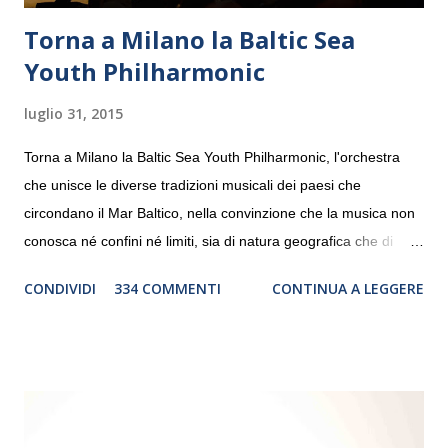
Torna a Milano la Baltic Sea
Youth Philharmonic
luglio 31, 2015
Torna a Milano la Baltic Sea Youth Philharmonic, l'orchestra
che unisce le diverse tradizioni musicali dei paesi che
circondano il Mar Baltico, nella convinzione che la musica non
conosca né confini né limiti, sia di natura geografica che di
genere. Il tour, realizzato grazie al sostegno di Saipem,
CONDIVIDI
334 COMMENTI
CONTINUA A LEGGERE
debutterà il 10 settembre a Heiden, in Germania, e toccherà, in
dieci giorni, nove differenti città in Svizzera, Italia, Danimarca e
Polonia. In Italia la Baltic Sea Youth Philharmonic sarà a Milano
il 14 settembre nel suggestivo contesto della Basilica di Santa
Maria delle Grazie, ospite dell’Associazione Musicale ArteViva,
e a Verona il 15 settembre al Teatro Filarmonico per il festival