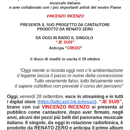
musicale italiano
e aver collaborato con i più importanti artisti del nostro Paese
VINCENZO INCENZO
PRESENTA IL SUO PROGETTO DA CANTAUTORE
PRODOTTO DA RENATO ZERO
DA OGGI IN RADIO IL SINGOLO
“
JE SUIS
”
Anticipa “
CREDO
”
il disco di inediti in uscita il 19 ottobre
“Oggi niente si ricorda oggi non c’è ambientazione
il legame lascia il passo in nome della connessione
Tutto veramente falso, tutto falsamente vero
il sapere collettivo non prevede il corso del pensiero”
Oggi,
venerdì 28 settembre,
esce in streaming e in tutti
i digital store
(
https://tatticasrl.lnk.to/
jesuis
),
“
JE SUIS
”,
brano con cui
VINCENZO INCENZO
si presenta al
pubblico come cantautore, dopo aver firmato, negli
anni, alcuni dei pezzi più belli del panorama musicale
italiano. Il singolo, da oggi in rotazione radiofonica, è
prodotto da RENATO ZERO e anticipa il primo album