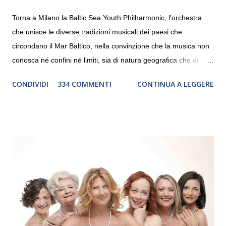
Torna a Milano la Baltic Sea Youth Philharmonic, l'orchestra
che unisce le diverse tradizioni musicali dei paesi che
circondano il Mar Baltico, nella convinzione che la musica non
conosca né confini né limiti, sia di natura geografica che di
genere. Il tour, realizzato grazie al sostegno di Saipem,
CONDIVIDI
334 COMMENTI
CONTINUA A LEGGERE
debutterà il 10 settembre a Heiden, in Germania, e toccherà, in
dieci giorni, nove differenti città in Svizzera, Italia, Danimarca e
Polonia. In Italia la Baltic Sea Youth Philharmonic sarà a Milano
il 14 settembre nel suggestivo contesto della Basilica di Santa
Maria delle Grazie, ospite dell’Associazione Musicale ArteViva,
e a Verona il 15 settembre al Teatro Filarmonico per il festival
“Settembre dell’Accademia” dove si esibirà per il secondo anno
consecutivo. Il pubblico milanese avrà il piacere di applaudire i
giovani artisti della Baltic Sea Youth Philharmonic per la quarta
volta. L’orchestra, fondata nel 2008 da Kristjan Järvi (affiancato