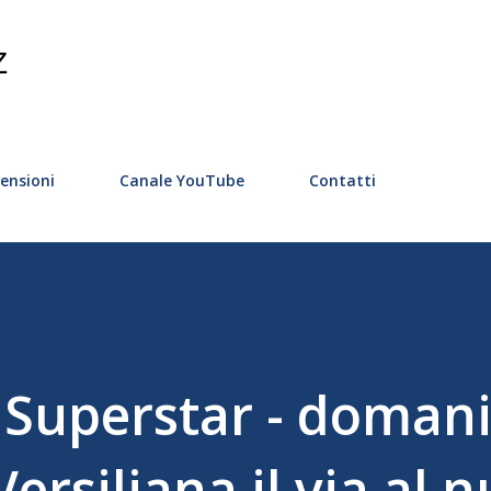
Passa ai contenuti principali
Z
ensioni
Canale YouTube
Contatti
t Superstar - domani
Versiliana il via al 