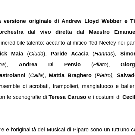
lla versione originale di Andrew Lloyd Webber e T
orchestra dal vivo diretta dal Maestro Emanue
 incredibile talento: accanto al mitico Ted Neeley nei pa
ick Maia
(
Giuda
),
Paride Acacia
(
Hannas
),
Simo
na
),
Andrea Di Persio
(
Pilato
),
Giorg
stroianni
(
Caifa
),
Mattia Braghero
(
Pietro),
Salvad
ensemble di acrobati, trampolieri, mangiafuoco e balleri
con le scenografie di
Teresa Caruso
e i costumi di
Cecil
e e l'originalità del Musical di Piparo sono un tutt'uno 