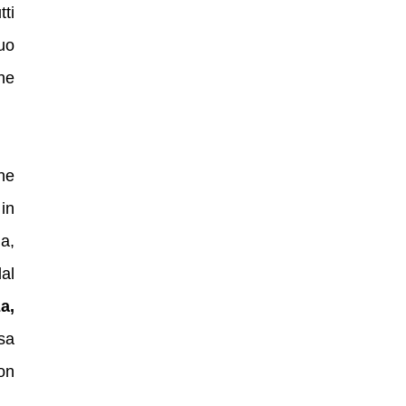
tti
suo
he
ne
in
a,
al
a,
asa
on