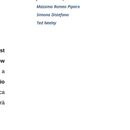
Massimo Romeo Piparo
Simona Distefano
Ted Neeley
st
ow
 a
io
ca
erà