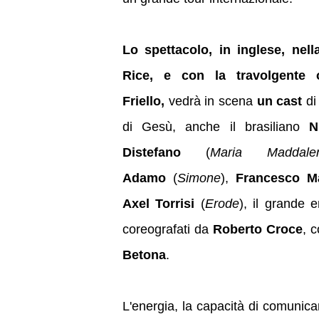
Lo spettacolo
, in inglese, ne
Rice,
e con la travolgente 
Friello,
vedrà in scena
un
cast
di
di Gesù, anche il brasiliano
N
Distefano
(
Maria Maddale
Adamo
(
Simone
),
Francesco Ma
Axel Torrisi
(
Erode
), il grande 
coreografati da
Roberto Croce
, 
Betona
.
L'energia, la capacità di comunicar