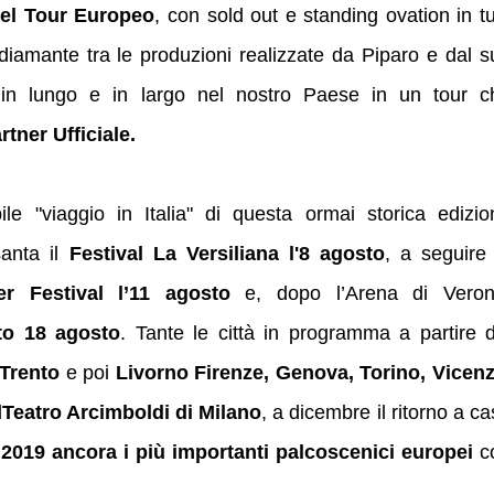
el Tour Europeo
, con sold out e standing ovation in tu
i diamante tra le produzioni realizzate da Piparo e dal 
à in lungo e in largo nel nostro Paese in un tour c
tner Ufficiale.
le "viaggio in Italia" di questa
ormai storica edizio
anta il
Festival La Versiliana l'8 agosto
, a seguire 
r Festival l’11 agosto
e, dopo l’Arena di Veron
to 18 agosto
. Tante le città in programma a partire d
Trento
e poi
Livorno Firenze, Genova, Torino, Vicenz
l
Teatro Arcimboldi di Milano
, a dicembre il ritorno a c
2019 ancora i più importanti palcoscenici europei
c