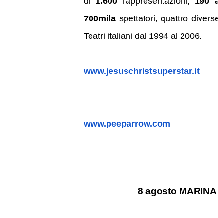
di
1.600
rappresentazioni,
190 a
700mila
spettatori, quattro divers
Teatri italiani dal 1994 al 2006.
www.jesuschristsuperstar.it
www.peeparrow.com
8 agosto MARINA 