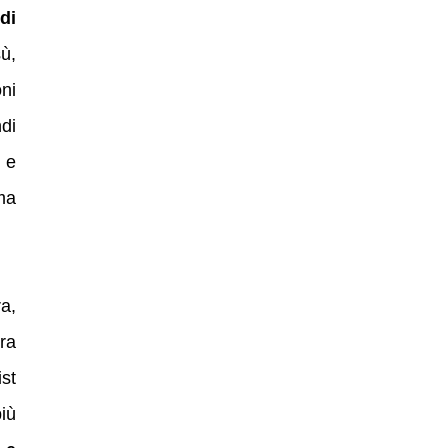
di
ù,
ni
di
e
ma
a,
ra
st
iù