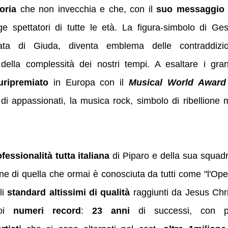
oria
che non invecchia e che, con il
suo messaggio 
ge spettatori di tutte le età. La figura-simbolo di Ges
ata di Giuda, diventa emblema delle contraddizio
ella complessità dei nostri tempi. A esaltare i gran
uripremiato
in Europa con il
Musical World Award
di appassionati, la musica rock, simbolo di ribellione 
fessionalità tutta italiana
di Piparo e della sua squadr
ne di quella che ormai è conosciuta da tutti come "l'Ope
li
standard altissimi di qualità
raggiunti da Jesus Chri
oi
numeri record
:
23 anni
di successi, con p