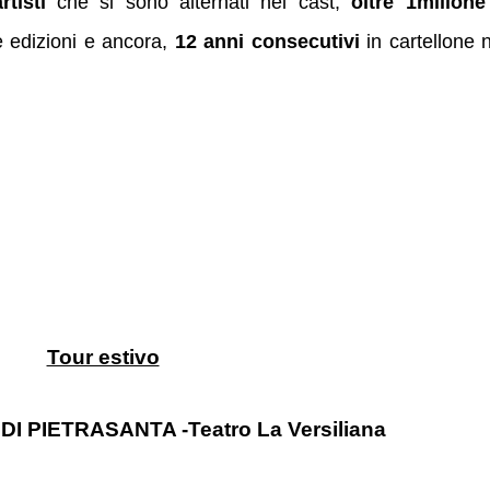
rtisti
che si sono alternati nel cast,
oltre
1milione
e edizioni e ancora,
12 anni consecutivi
in cartellone 
Tour estivo
DI PIETRASANTA -Teatro La Versiliana