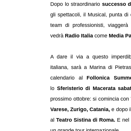
Dopo lo straordinario
successo d
gli spettacoli, il Musical, punta d
team di professionisti, viagger
vedrà
Radio Italia
come
Media Par
A dare il via a questo imperdibi
italiana,
sarà a Marina di Pietras
calendario al
Follonica Summe
lo
Sferisterio di Macerata
saba
prossimo ottobre: si comincia con
Varese, Zurigo, Catania,
e dopo i
al
Teatro
Sistina di Roma.
E nel
un grande tour internazionale.