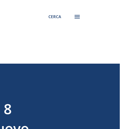
CERCA
 8
nuovo