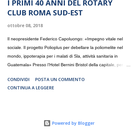
I PRIMI 40 ANNI DEL ROTARY
CLUB ROMA SUD-EST
ottobre 08, 2018
Il neopresidente Federico Capoluongo: «Impegno vitale nel
sociale. Il progetto Polioplus per debellare la poliomelite nel
mondo, ippoterapia per i malati di Sla, attività sanitaria in
Guatemala» Presso l’Hotel Bernini Bristol della capitale, per la
prima volta, sono stati presentati alla stampa i progetti in
CONDIVIDI
POSTA UN COMMENTO
programmazione del Rotary Club Roma Sud-Est che festeggia
CONTINUA A LEGGERE
i quaranta anni di attività. Un’occasione per raccontare al
mondo esterno i valori in cui il Club crede fermamente e che
muovono le azioni dei soci che lo compongono. Infatti le attività
che svolge il Rotary sono principalmente di volontariato e
Powered by Blogger
riguardano sia il territorio che le missioni all’estero in paesi in
via di sviluppo.