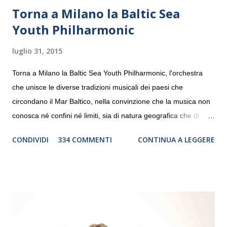
Torna a Milano la Baltic Sea
Youth Philharmonic
luglio 31, 2015
Torna a Milano la Baltic Sea Youth Philharmonic, l'orchestra
che unisce le diverse tradizioni musicali dei paesi che
circondano il Mar Baltico, nella convinzione che la musica non
conosca né confini né limiti, sia di natura geografica che di
genere. Il tour, realizzato grazie al sostegno di Saipem,
CONDIVIDI
334 COMMENTI
CONTINUA A LEGGERE
debutterà il 10 settembre a Heiden, in Germania, e toccherà, in
dieci giorni, nove differenti città in Svizzera, Italia, Danimarca e
Polonia. In Italia la Baltic Sea Youth Philharmonic sarà a Milano
il 14 settembre nel suggestivo contesto della Basilica di Santa
Maria delle Grazie, ospite dell’Associazione Musicale ArteViva,
e a Verona il 15 settembre al Teatro Filarmonico per il festival