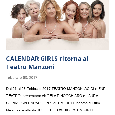
“Settembre dell’Accademia” dove si esibirà per il secondo anno
consecutivo. Il pubblico milanese avrà il piacere di applaudire i
giovani artisti della Baltic Sea Youth Philharmonic per la quarta
volta. L’orchestra, fondata nel 2008 da Kristjan Järvi (affiancato
da un prestigioso consiglio di consulent...
CALENDAR GIRLS ritorna al
Teatro Manzoni
febbraio 03, 2017
Dal 21 al 26 Febbraio 2017 TEATRO MANZONI AGIDI e ENFI
TEATRO presentano ANGELA FINOCCHIARO e LAURA
CURINO CALENDAR GIRLS di TIM FIRTH basato sul film
Miramax scritto da JULIETTE TOWHIDE & TIM FIRTH