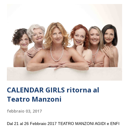
il 14 settembre nel suggestivo contesto della Basilica di Santa
Maria delle Grazie, ospite dell’Associazione Musicale ArteViva,
e a Verona il 15 settembre al Teatro Filarmonico per il festival
“Settembre dell’Accademia” dove si esibirà per il secondo anno
consecutivo. Il pubblico milanese avrà il piacere di applaudire i
giovani artisti della Baltic Sea Youth Philharmonic per la quarta
volta. L’orchestra, fondata nel 2008 da Kristjan Järvi (affiancato
da un prestigioso consiglio di consulent...
CALENDAR GIRLS ritorna al
Teatro Manzoni
febbraio 03, 2017
Dal 21 al 26 Febbraio 2017 TEATRO MANZONI AGIDI e ENFI