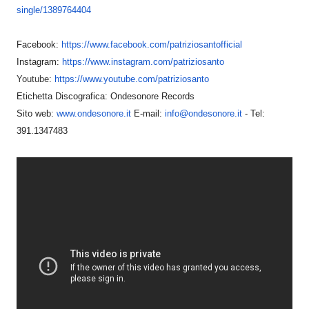
single/1389
764404
Facebook:
https://www.facebook.com/patri
ziosantofficial
Instagram:
https://www.instagram.com/patr
iziosanto
Youtube:
https://www.youtube.com/patriz
iosanto
Etichetta Discografica: Ondesonore Records
Sito web:
www.ondesonore.it
E-mail:
info@ondesonore.it
- Tel:
391.1347483