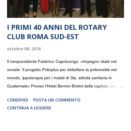
I PRIMI 40 ANNI DEL ROTARY
CLUB ROMA SUD-EST
ottobre 08, 2018
Il neopresidente Federico Capoluongo: «Impegno vitale nel
sociale. Il progetto Polioplus per debellare la poliomelite nel
mondo, ippoterapia per i malati di Sla, attività sanitaria in
Guatemala» Presso l’Hotel Bernini Bristol della capitale, per la
prima volta, sono stati presentati alla stampa i progetti in
CONDIVIDI
POSTA UN COMMENTO
programmazione del Rotary Club Roma Sud-Est che festeggia
CONTINUA A LEGGERE
i quaranta anni di attività. Un’occasione per raccontare al
mondo esterno i valori in cui il Club crede fermamente e che
muovono le azioni dei soci che lo compongono. Infatti le attività