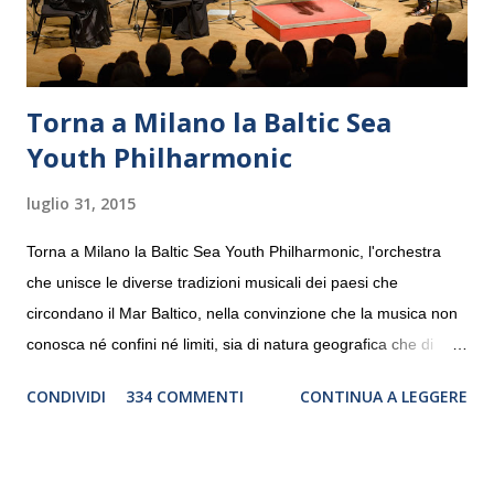
Torna a Milano la Baltic Sea
Youth Philharmonic
luglio 31, 2015
Torna a Milano la Baltic Sea Youth Philharmonic, l'orchestra
che unisce le diverse tradizioni musicali dei paesi che
circondano il Mar Baltico, nella convinzione che la musica non
conosca né confini né limiti, sia di natura geografica che di
genere. Il tour, realizzato grazie al sostegno di Saipem,
CONDIVIDI
334 COMMENTI
CONTINUA A LEGGERE
debutterà il 10 settembre a Heiden, in Germania, e toccherà, in
dieci giorni, nove differenti città in Svizzera, Italia, Danimarca e
Polonia. In Italia la Baltic Sea Youth Philharmonic sarà a Milano