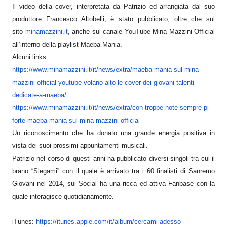
Il video della cover, interpretata da Patrizio ed arrangiata dal suo
produttore Francesco Altobelli, è stato pubblicato, oltre che sul
sito
minamazzini.it
, anche sul canale YouTube Mina Mazzini Official
all’interno della playlist Maeba Mania.
Alcuni links:
https://www.minamazzini.it/it/
news/extra/maeba-mania-sul-min
a-
mazzini-official-youtube-vol
ano-alto-le-cover-dei-giovani-
talenti-
dedicate-a-maeba/
https://www.minamazzini.it/it/
news/extra/con-troppe-note-sem
pre-pi-
forte-maeba-mania-sul-
mina-mazzini-official
Un riconoscimento che ha donato una grande energia positiva in
vista dei suoi prossimi appuntamenti musicali.
Patrizio nel corso di questi anni ha pubblicato diversi singoli tra cui il
brano “Slegami” con il quale è arrivato tra i 60 finalisti di Sanremo
Giovani nel 2014, sui Social ha una ricca ed attiva Fanbase con la
quale interagisce quotidianamente.
iTunes:
https://itunes.apple.com/it/al
bum/cercami-adesso-