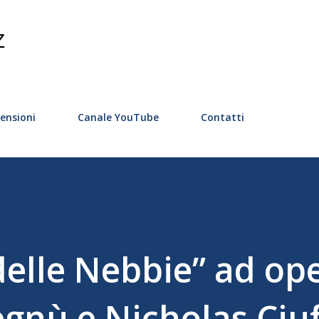
Passa ai contenuti principali
Z
ensioni
Canale YouTube
Contatti
delle Nebbie” ad op
gnù e Nicholas Ciuf