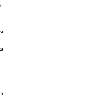
n
si
ca
vo