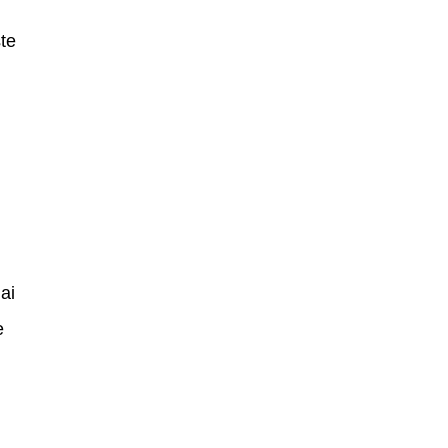
te
ai
e