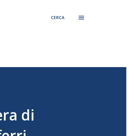
CERCA
era di
erri