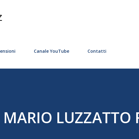
Passa ai contenuti principali
Z
ensioni
Canale YouTube
Contatti
DI MARIO LUZZATTO 