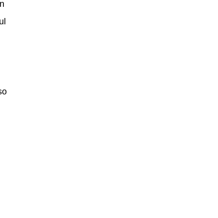
in
ul
so