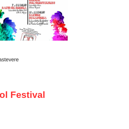
rastevere
l Festival