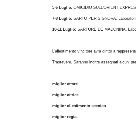
5-6 Luglio:
OMICIDIO SULL'ORIENT EXPRESS, L
7-8 Luglio:
SARTO PER SIGNORA, Laboratorio 
10-11 Luglio:
SARTORE DE MADONINA, Laborato
L'allestimento vincitore avrà diritto a rappresen
Trastevere. Saranno inoltre assegnati alcuni prem
miglior attore.
miglior attrice
miglior allestimento scenico
miglior regia.