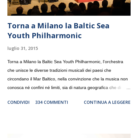
Torna a Milano la Baltic Sea
Youth Philharmonic
luglio 31, 2015
Torna a Milano la Baltic Sea Youth Philharmonic, l'orchestra
che unisce le diverse tradizioni musicali dei paesi che
circondano il Mar Baltico, nella convinzione che la musica non
conosca né confini né limiti, sia di natura geografica che di
genere. Il tour, realizzato grazie al sostegno di Saipem,
CONDIVIDI
334 COMMENTI
CONTINUA A LEGGERE
debutterà il 10 settembre a Heiden, in Germania, e toccherà, in
dieci giorni, nove differenti città in Svizzera, Italia, Danimarca e
Polonia. In Italia la Baltic Sea Youth Philharmonic sarà a Milano
il 14 settembre nel suggestivo contesto della Basilica di Santa