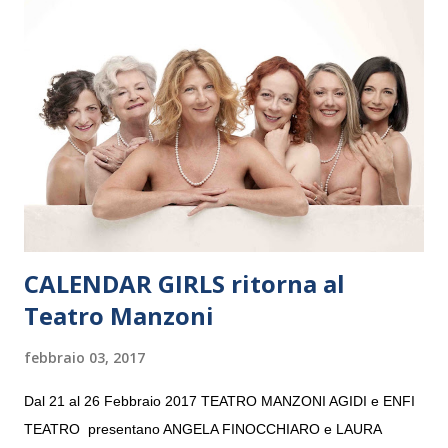
Maria delle Grazie, ospite dell’Associazione Musicale ArteViva,
e a Verona il 15 settembre al Teatro Filarmonico per il festival
“Settembre dell’Accademia” dove si esibirà per il secondo anno
consecutivo. Il pubblico milanese avrà il piacere di applaudire i
giovani artisti della Baltic Sea Youth Philharmonic per la quarta
volta. L’orchestra, fondata nel 2008 da Kristjan Järvi (affiancato
da un prestigioso consiglio di consulent...
CALENDAR GIRLS ritorna al
Teatro Manzoni
febbraio 03, 2017
Dal 21 al 26 Febbraio 2017 TEATRO MANZONI AGIDI e ENFI
TEATRO presentano ANGELA FINOCCHIARO e LAURA