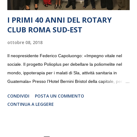
I PRIMI 40 ANNI DEL ROTARY
CLUB ROMA SUD-EST
ottobre 08, 2018
Il neopresidente Federico Capoluongo: «Impegno vitale nel
sociale. Il progetto Polioplus per debellare la poliomelite nel
mondo, ippoterapia per i malati di Sla, attività sanitaria in
Guatemala» Presso l’Hotel Bernini Bristol della capitale, per la
prima volta, sono stati presentati alla stampa i progetti in
CONDIVIDI
POSTA UN COMMENTO
programmazione del Rotary Club Roma Sud-Est che festeggia
CONTINUA A LEGGERE
i quaranta anni di attività. Un’occasione per raccontare al
mondo esterno i valori in cui il Club crede fermamente e che
muovono le azioni dei soci che lo compongono. Infatti le attività
che svolge il Rotary sono principalmente di volontariato e