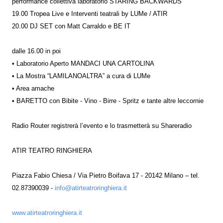
performance collettiva laboratorio STARING BACKWARDS
19.00 Tropea Live e Interventi teatrali by LUMe / ATIR
20.00 DJ SET con Matt Carraldo e BE IT
dalle 16.00 in poi
• Laboratorio Aperto MANDACI UNA CARTOLINA
• La Mostra “LAMILANOALTRA” a cura di LUMe
• Area amache
• BARETTO con Bibite - Vino - Birre - Spritz e tante altre leccornie
Radio Router registrerà l’evento e lo trasmetterà su Shareradio
ATIR TEATRO RINGHIERA
Piazza Fabio Chiesa / Via Pietro Boifava 17 - 20142 Milano – tel.
02.87390039 -
info@atirteatroringhiera.it
www.atirteatroringhiera.it