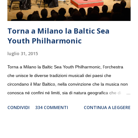
Torna a Milano la Baltic Sea
Youth Philharmonic
luglio 31, 2015
Torna a Milano la Baltic Sea Youth Philharmonic, l'orchestra
che unisce le diverse tradizioni musicali dei paesi che
circondano il Mar Baltico, nella convinzione che la musica non
conosca né confini né limiti, sia di natura geografica che di
genere. Il tour, realizzato grazie al sostegno di Saipem,
CONDIVIDI
334 COMMENTI
CONTINUA A LEGGERE
debutterà il 10 settembre a Heiden, in Germania, e toccherà, in
dieci giorni, nove differenti città in Svizzera, Italia, Danimarca e
Polonia. In Italia la Baltic Sea Youth Philharmonic sarà a Milano
il 14 settembre nel suggestivo contesto della Basilica di Santa