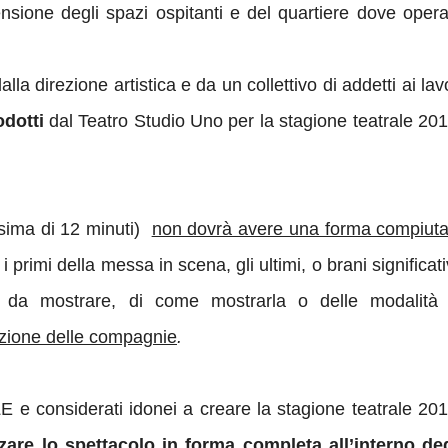
ione degli spazi ospitanti e del quartiere dove opera 
alla direzione artistica e da un collettivo di addetti ai lav
odotti
dal Teatro Studio Uno per la stagione teatrale 20
sima di 12 minuti)
non dovrà avere una forma compiut
primi della messa in scena, gli ultimi, o brani significati
ra da mostrare, di come mostrarla o delle modalità 
ezione delle compagnie
.
LE e considerati idonei a creare la stagione teatrale 20
zzare lo spettacolo in forma completa all’interno deg