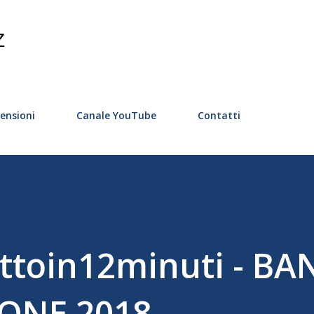
Passa ai contenuti principali
Z
ensioni
Canale YouTube
Contatti
uttoin12minuti - B
ONE 2018