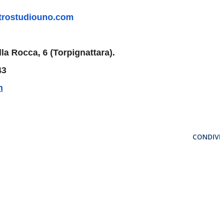
trostudiouno.com
la Rocca, 6 (Torpignattara).
43
m
CONDIVI