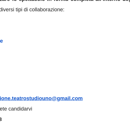
iversi tipi di collaborazione:
ne
zione.teatrostudiouno@
gmail.com
ete candidarvi
8