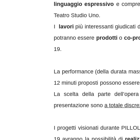
linguaggio espressivo
e comprens
Teatro Studio Uno.
I
lavori
più interessanti giudicati d
potranno essere
prodotti
o
co-pr
19.
La performance
(della durata mas
12 minuti proposti possono essere i 
La scelta della parte dell’ope
presentazione sono
a totale discr
I progetti visionati durante PILLO
19 avranno la possibilità di
reali