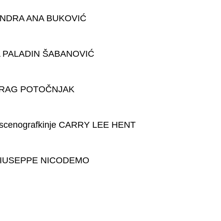
KSANDRA ANA BUKOVIĆ
LA PALADIN ŠABANOVIĆ
PREDRAG POTOČNJAK
ca scenografkinje CARRY LEE HENT
ice GIUSEPPE NICODEMO