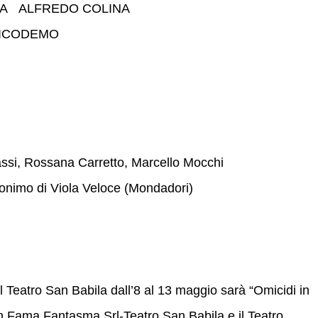
LA ALFREDO COLINA
NICODEMO
assi, Rossana Carretto, Marcello Mocchi
onimo di Viola Veloce (Mondadori)
l Teatro San Babila dall’8 al 13 maggio sarà “Omicidi in
 Fama Fantasma Srl-Teatro San Babila e il Teatro