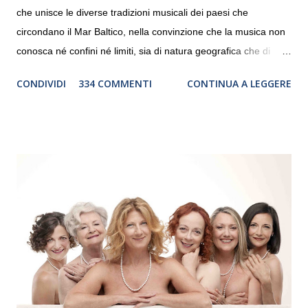
che unisce le diverse tradizioni musicali dei paesi che
circondano il Mar Baltico, nella convinzione che la musica non
conosca né confini né limiti, sia di natura geografica che di
genere. Il tour, realizzato grazie al sostegno di Saipem,
CONDIVIDI
334 COMMENTI
CONTINUA A LEGGERE
debutterà il 10 settembre a Heiden, in Germania, e toccherà, in
dieci giorni, nove differenti città in Svizzera, Italia, Danimarca e
Polonia. In Italia la Baltic Sea Youth Philharmonic sarà a Milano
il 14 settembre nel suggestivo contesto della Basilica di Santa
Maria delle Grazie, ospite dell’Associazione Musicale ArteViva,
e a Verona il 15 settembre al Teatro Filarmonico per il festival
“Settembre dell’Accademia” dove si esibirà per il secondo anno
consecutivo. Il pubblico milanese avrà il piacere di applaudire i
giovani artisti della Baltic Sea Youth Philharmonic per la quarta
volta. L’orchestra, fondata nel 2008 da Kristjan Järvi (affiancato
da un prestigioso consiglio di consulent...